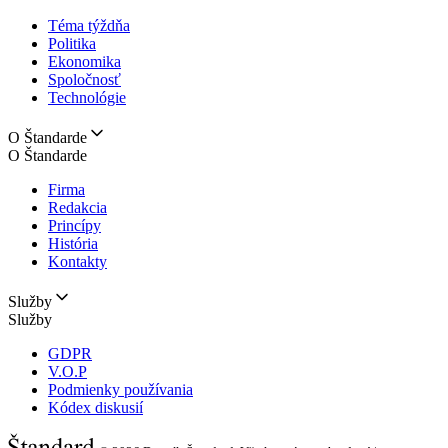
Téma týždňa
Politika
Ekonomika
Spoločnosť
Technológie
O Štandarde
O Štandarde
Firma
Redakcia
Princípy
História
Kontakty
Služby
Služby
GDPR
V.O.P
Podmienky používania
Kódex diskusií