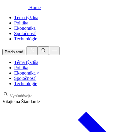
Home
Téma týždňa
Politika
Ekonomika
Spoločnosť
Technológie
Predplatné
Téma týždňa
Politika
Ekonomika
>
Spoločnosť
Technológie
Vitajte na Štandarde