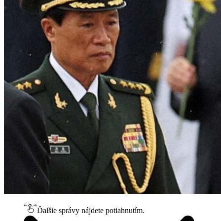
Ďalšie správy nájdete potiahnutím.