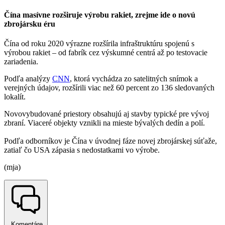
Čína masívne rozširuje výrobu rakiet, zrejme ide o novú
zbrojársku éru
Čína od roku 2020 výrazne rozšírila infraštruktúru spojenú s
výrobou rakiet – od fabrík cez výskumné centrá až po testovacie
zariadenia.
Podľa analýzy
CNN
, ktorá vychádza zo satelitných snímok a
verejných údajov, rozšírili viac než 60 percent zo 136 sledovaných
lokalít.
Novovybudované priestory obsahujú aj stavby typické pre vývoj
zbraní. Viaceré objekty vznikli na mieste bývalých dedín a polí.
Podľa odborníkov je Čína v úvodnej fáze novej zbrojárskej súťaže,
zatiaľ čo USA zápasia s nedostatkami vo výrobe.
(mja)
Komentáre