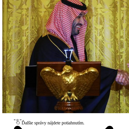
Ďalšie správy nájdete potiahnutím.