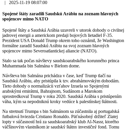
|
2025-11-19 08:07:00
Spojené štáty zaradili Saudskú Arábiu na zoznam hlavných
spojencov mimo NATO
Spojené štáty a Saudská Arábia uzavreli v utorok dohody o civilnej
jadrovej energii a americkom predaji bojových lietadiel F-35.
Prezident USA Donald Trump okrem toho oznámil, že Washington
formálne zaradil Saudskú Arábiu na svoj zoznam hlavných
spojencov mimo Severoatlantickej aliancie (NATO).
Stalo sa tak počas návštevy saudskoarabského korunného princa
Muhammada bin Salmána v Bielom dome.
Návšteva bin Salmána prichádza v čase, keď Trump tlačí na
Saudskú Arábiu, aby pristúpila k tzv. abrahámovským dohodám.
Tieto dohody o normalizácii vzťahov Izraela so Spojenými
arabskými emirátmi, Bahrajnom, Sudánom a Marokom
sprostredkoval Trump v roku 2020. Saudská Arábia s pristúpením
váha, kým sa nepodniknú kroky vedúce k palestínskej štátnosti.
Na stretnutí Trumpa s bin Salmánom sa zúčastnila aj portugalská
futbalová hviezda Cristiano Ronaldo. Päťnásobný držiteľ Zlatej
lopty v súčasností hrá za saudskoarabský klub Al-Nassr, ktorého
väčšinovým vlastníkom je saudský štátny investičný fond. Tomu