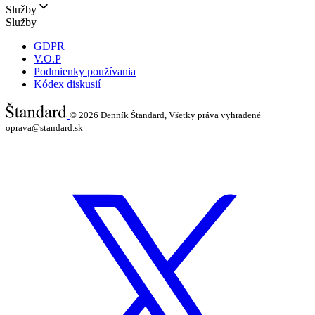
Služby
Služby
GDPR
V.O.P
Podmienky používania
Kódex diskusií
© 2026
Denník Štandard, Všetky práva vyhradené |
oprava@standard.sk