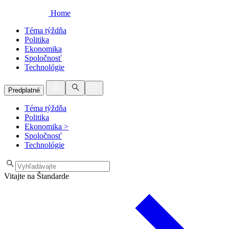
Home
Téma týždňa
Politika
Ekonomika
Spoločnosť
Technológie
Predplatné
Téma týždňa
Politika
Ekonomika
>
Spoločnosť
Technológie
Vitajte na Štandarde