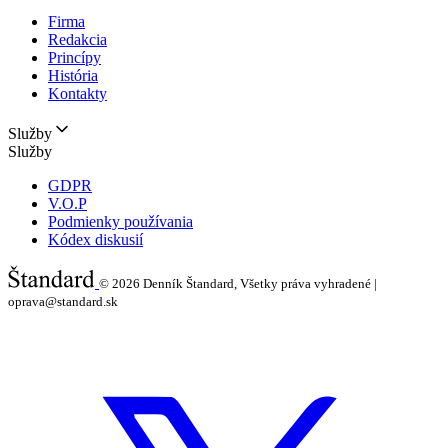
Firma
Redakcia
Princípy
História
Kontakty
Služby
Služby
GDPR
V.O.P
Podmienky používania
Kódex diskusií
© 2026
Denník Štandard, Všetky práva vyhradené |
oprava@standard.sk