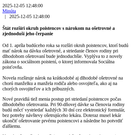
2025-12-05 12:48:00
Minúta
|
2025-12-05 12:48:00
Štát rozšíri okruh poistencov s nárokom na ošetrovné a
zjednoduší jeho čerpanie
Od 1. apríla budúceho roka sa rozšíri okruh poistencov, ktorí budú
mať nárok na dávku ošetrovné, a striedanie členov rodiny pri
dlhodobom ošetrovaní bude jednoduchšie. Vyplýva to z novely
zákona o sociálnom poistení, o ktorej informovala Sociálna
poisťovňa.
Novela rozširuje nárok na krátkodobé aj dlhodobé ošetrovné na
chorú manželku a manžela rodiča alebo osvojiteľa, ako aj na
chorých osvojiteľov a ich príbuzných.
Nové pravidlá tiež menia postup pri striedaní poistencov počas
dlhodobého ošetrovania. Pri 90-dňovej dávke sa členovia rodiny
budú môcť vystriedať každých 30 dní cez elektronický formulár,
bez potreby návštevy ošetrujúceho lekára. Doteraz musel lekár
ukončiť ošetrovanie prvému poistencovi a následne ho potvrdiť
ďalšiemu.