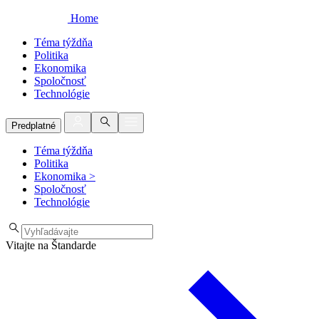
Home
Téma týždňa
Politika
Ekonomika
Spoločnosť
Technológie
Predplatné
Téma týždňa
Politika
Ekonomika
>
Spoločnosť
Technológie
Vitajte na Štandarde