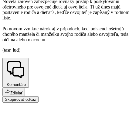
Novela zároveň zabezpečuje rovnaký prístup k poskytovaniu
ošetrovného pre osvojené dieťa aj osvojiteľa. Tí už dnes majú
postavenie rodiča a dieťaťa, keďže osvojiteľ je zapísaný v rodnom
liste.
Po novom vznikne nárok aj v prípadoch, keď poistenci ošetrujú
chorého manžela či manželku svojho rodiča alebo osvojiteľa, teda
otčima alebo macochu.
(tasr, lud)
Komentáre
Zdielať
Skopírovať odkaz