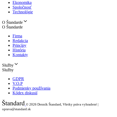
Ekonomika
Spoločnosť
Technológie
O Štandarde
O Štandarde
Firma
Redakcia
Princípy
História
Kontakty
Služby
Služby
GDPR
V.O.P
Podmienky používania
Kódex diskusií
© 2026
Denník Štandard, Všetky práva vyhradené |
oprava@standard.sk