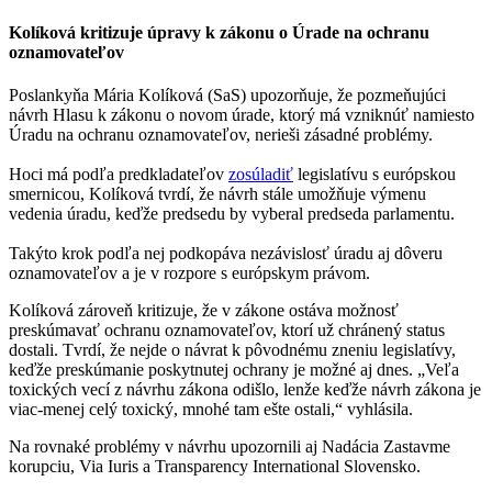
Kolíková kritizuje úpravy k zákonu o Úrade na ochranu
oznamovateľov
Poslankyňa Mária Kolíková (SaS) upozorňuje, že pozmeňujúci
návrh Hlasu k zákonu o novom úrade, ktorý má vzniknúť namiesto
Úradu na ochranu oznamovateľov, nerieši zásadné problémy.
Hoci má podľa predkladateľov
zosúladiť
legislatívu s európskou
smernicou, Kolíková tvrdí, že návrh stále umožňuje výmenu
vedenia úradu, keďže predsedu by vyberal predseda parlamentu.
Takýto krok podľa nej podkopáva nezávislosť úradu aj dôveru
oznamovateľov a je v rozpore s európskym právom.
Kolíková zároveň kritizuje, že v zákone ostáva možnosť
preskúmavať ochranu oznamovateľov, ktorí už chránený status
dostali. Tvrdí, že nejde o návrat k pôvodnému zneniu legislatívy,
keďže preskúmanie poskytnutej ochrany je možné aj dnes. „Veľa
toxických vecí z návrhu zákona odišlo, lenže keďže návrh zákona je
viac-menej celý toxický, mnohé tam ešte ostali,“ vyhlásila.
Na rovnaké problémy v návrhu upozornili aj Nadácia Zastavme
korupciu, Via Iuris a Transparency International Slovensko.