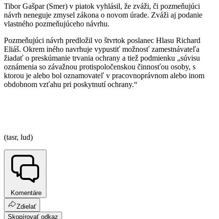
Tibor Gašpar (Smer) v piatok vyhlásil, že zváži, či pozmeňujúci
návrh neneguje zmysel zákona o novom úrade. Zváži aj podanie
vlastného pozmeňujúceho návrhu.
Pozmeňujúci návrh predložil vo štvrtok poslanec Hlasu Richard
Eliáš. Okrem iného navrhuje vypustiť možnosť zamestnávateľa
žiadať o preskúmanie trvania ochrany a tiež podmienku „súvisu
oznámenia so závažnou protispoločenskou činnosťou osoby, s
ktorou je alebo bol oznamovateľ v pracovnoprávnom alebo inom
obdobnom vzťahu pri poskytnutí ochrany.“
(tasr, lud)
Komentáre
Zdielať
Skopírovať odkaz