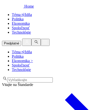
Home
Téma týždňa
Politika
Ekonomika
Spoločnosť
Technológie
Predplatné
Téma týždňa
Politika
Ekonomika
>
Spoločnosť
Technológie
Vitajte na Štandarde