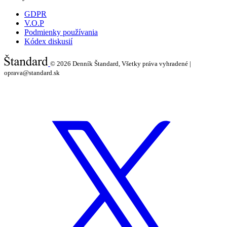
GDPR
V.O.P
Podmienky používania
Kódex diskusií
© 2026
Denník Štandard, Všetky práva vyhradené |
oprava@standard.sk