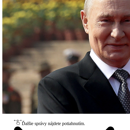
Ďalšie správy nájdete potiahnutím.