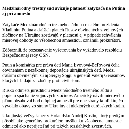
Medzinárodný trestný súd avizuje platnosť zatykača na Putina
aj pri amnestii
Zatykače Medzinárodného trestného súdu na ruského prezidenta
Vladimira Putina a ďalších piatich Rusov obvinených z vojnových
zločinov na Ukrajine zostávajú v platnosti aj v prípade schválenia
mierovej dohody so všeobecnou amnestiou, oznámili prokurátori.
Zdôraznili, že pozastavenie vyšetrovania by vyžadovalo rezolúciu
Bezpečnostnej rady OSN.
Putin a komisárka pre práva detí Maria Ľvovová-Beľovová čelia
obvineniam z nezákonnej deportácie ukrajinských detí. Medzi
ďalšími obvinenými sú aj Sergej Šojgu a generál Valerij Gerasimov,
ktorých hľadajú za zločiny proti civilistom.
Rusko odmieta jurisdikciu Medzinárodného trestného súdu a
popiera spáchanie vojnových zločinov. Americký návrh mierového
plánu obsahoval bod o úplnej amnestii pre obe strany konfliktu, čo
vyvolalo obavy zo strany Ukrajiny aj niektorých európskych krajín.
Ukrajinský veľvyslanec v Holandsku Andrij Kostin, ktorý predtým
pôsobil ako generálny prokurátor, myšlienku všeobecnej amnestie
odmietol ako neprijateľnú pri takých rozsiahlych zverstvách.