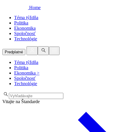
Home
Téma týždňa
Politika
Ekonomika
Spoločnosť
Technológie
Predplatné
Téma týždňa
Politika
Ekonomika
>
Spoločnosť
Technológie
Vitajte na Štandarde