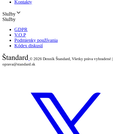
Kontakty
Služby
Služby
GDPR
V.O.P
Podmienky používania
Kódex diskusií
© 2026
Denník Štandard, Všetky práva vyhradené |
oprava@standard.sk