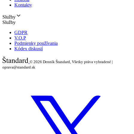
Kontakty
Služby
Služby
GDPR
V.O.P
Podmienky používania
Kódex diskusií
© 2026
Denník Štandard, Všetky práva vyhradené |
oprava@standard.sk