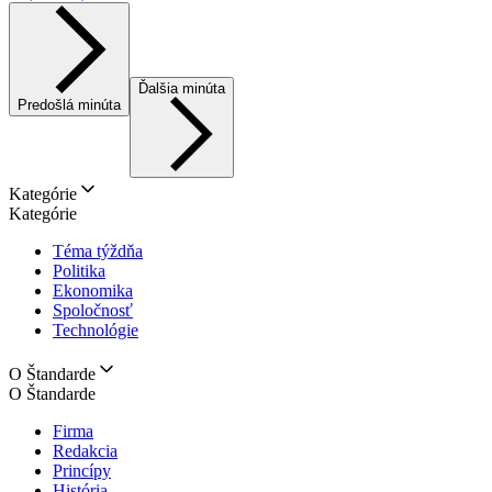
Ďalšia minúta
Predošlá minúta
Kategórie
Kategórie
Téma týždňa
Politika
Ekonomika
Spoločnosť
Technológie
O Štandarde
O Štandarde
Firma
Redakcia
Princípy
História