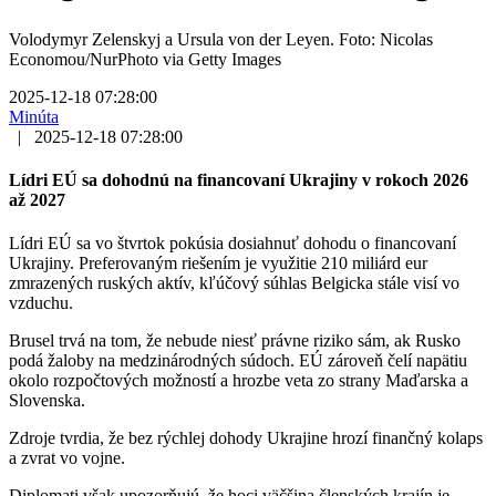
Volodymyr Zelenskyj a Ursula von der Leyen. Foto: Nicolas
Economou/NurPhoto via Getty Images
2025-12-18 07:28:00
Minúta
|
2025-12-18 07:28:00
Lídri EÚ sa dohodnú na financovaní Ukrajiny v rokoch 2026
až 2027
Lídri EÚ sa vo štvrtok pokúsia dosiahnuť dohodu o financovaní
Ukrajiny. Preferovaným riešením je využitie 210 miliárd eur
zmrazených ruských aktív, kľúčový súhlas Belgicka stále visí vo
vzduchu.
Brusel trvá na tom, že nebude niesť právne riziko sám, ak Rusko
podá žaloby na medzinárodných súdoch. EÚ zároveň čelí napätiu
okolo rozpočtových možností a hrozbe veta zo strany Maďarska a
Slovenska.
Zdroje tvrdia, že bez rýchlej dohody Ukrajine hrozí finančný kolaps
a zvrat vo vojne.
Diplomati však upozorňujú, že hoci väčšina členských krajín je