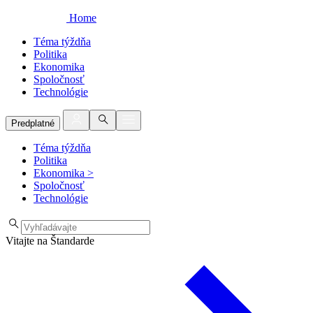
Home
Téma týždňa
Politika
Ekonomika
Spoločnosť
Technológie
Predplatné
Téma týždňa
Politika
Ekonomika
>
Spoločnosť
Technológie
Vitajte na Štandarde