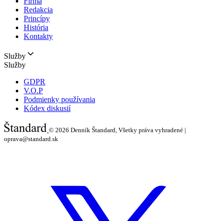
Firma
Redakcia
Princípy
História
Kontakty
Služby
Služby
GDPR
V.O.P
Podmienky používania
Kódex diskusií
© 2026
Denník Štandard, Všetky práva vyhradené |
oprava@standard.sk