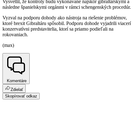
Vysvetlil, že kontroly budú vykonávané najskôr gibraltárskymi a
následne španielskymi orgánmi v rámci schengenských procedúr.
Vyzval na podporu dohody ako nástroja na riešenie problémov,
ktoré brexit Gibraltáru spôsobil. Podporu dohode vyjadrili viacerí
konzervatívni predstavitelia, ktorí sa priamo podieľali na
rokovaniach.
(max)
Komentáre
Zdielať
Skopírovať odkaz