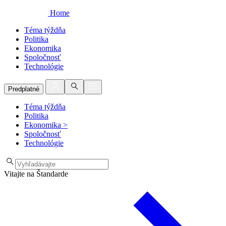
Home
Téma týždňa
Politika
Ekonomika
Spoločnosť
Technológie
Predplatné
Téma týždňa
Politika
Ekonomika
>
Spoločnosť
Technológie
Vitajte na Štandarde