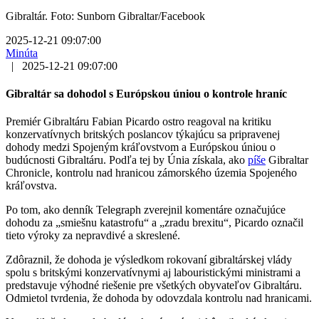
Gibraltár. Foto: Sunborn Gibraltar/Facebook
2025-12-21 09:07:00
Minúta
|
2025-12-21 09:07:00
Gibraltár sa dohodol s Európskou úniou o kontrole hraníc
Premiér Gibraltáru Fabian Picardo ostro reagoval na kritiku
konzervatívnych britských poslancov týkajúcu sa pripravenej
dohody medzi Spojeným kráľovstvom a Európskou úniou o
budúcnosti Gibraltáru. Podľa tej by Únia získala, ako
píše
Gibraltar
Chronicle, kontrolu nad hranicou zámorského územia Spojeného
kráľovstva.
Po tom, ako denník Telegraph zverejnil komentáre označujúce
dohodu za „smiešnu katastrofu“ a „zradu brexitu“, Picardo označil
tieto výroky za nepravdivé a skreslené.
Zdôraznil, že dohoda je výsledkom rokovaní gibraltárskej vlády
spolu s britskými konzervatívnymi aj labouristickými ministrami a
predstavuje výhodné riešenie pre všetkých obyvateľov Gibraltáru.
Odmietol tvrdenia, že dohoda by odovzdala kontrolu nad hranicami.