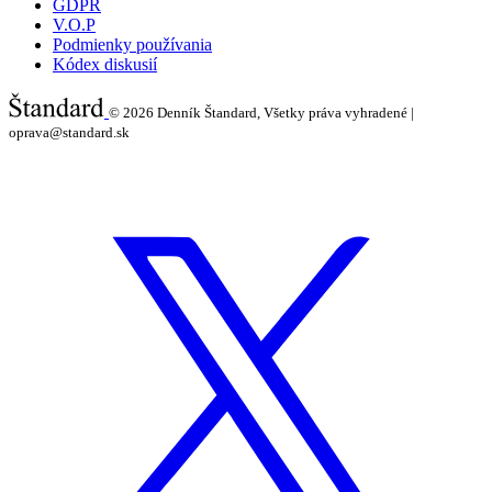
GDPR
V.O.P
Podmienky používania
Kódex diskusií
© 2026
Denník Štandard, Všetky práva vyhradené |
oprava@standard.sk