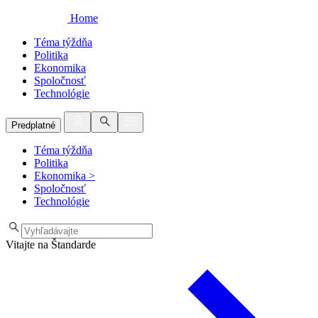
Home
Téma týždňa
Politika
Ekonomika
Spoločnosť
Technológie
Predplatné
Téma týždňa
Politika
Ekonomika
>
Spoločnosť
Technológie
Vitajte na Štandarde