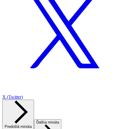
X (Twitter)
Ďalšia minúta
Predošlá minúta