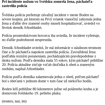
Pri incidente nožom vo Švédsku zomrela žena, páchateľa
zastrelila polícia
Švédska polícia prešetruje závažný incident v meste Boden na
severe krajiny, pri ktorom na Prvý sviatok vianočný zahynula jedna
žena a ďalšie dve zranené osoby museli hospitalizovať, uviedol vo
štvrtok denník Aftonbladet.
Polícia prostredníctvom hovorcu iba uviedla, že incident vyšetruje,
no ďalšie podrobnosti nespresnila.
Denník Aftonbladet uviedol, že má informácie o násilnom trestnom
čine a že páchateľa napokon zastrelila polícia. Zavraždená žena
podľahla rezným poraneniam, pochádzajúcim pravdepodobne z
útoku nožom. Podľa denníka mala 55 rokov, kým páchateľ približne
20. Polícia aktuálne zisťuje vzťah útočníka k obeti a zraneným
osobám, napísal Aftonbladet.
Políciu podľa denníka zalarmovala jedna z obetí, pričom páchateľ
bol s obeťami v jednom dome v tom čase už niekoľko hodín.
Boden leží približne 80 kilometrov južne od polárneho kruhu a je
domovom švédskeho 19. pešieho pluku.
(reuters, tasr, im)