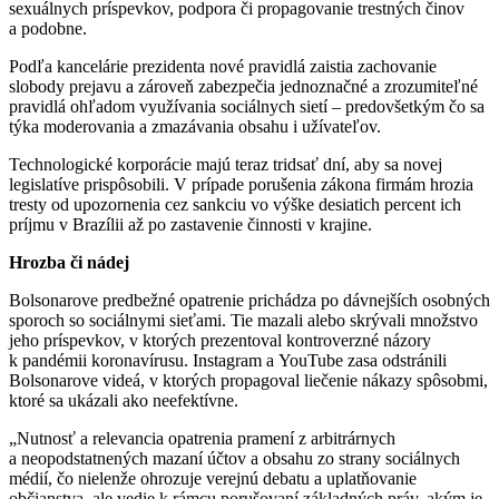
sexuálnych príspevkov, podpora či propagovanie trestných činov
a podobne.
Podľa kancelárie prezidenta nové pravidlá zaistia zachovanie
slobody prejavu a zároveň zabezpečia jednoznačné a zrozumiteľné
pravidlá ohľadom využívania sociálnych sietí – predovšetkým čo sa
týka moderovania a zmazávania obsahu i užívateľov.
Technologické korporácie majú teraz tridsať dní, aby sa novej
legislatíve prispôsobili. V prípade porušenia zákona firmám hrozia
tresty od upozornenia cez sankciu vo výške desiatich percent ich
príjmu v Brazílii až po zastavenie činnosti v krajine.
Hrozba či nádej
Bolsonarove predbežné opatrenie prichádza po dávnejších osobných
sporoch so sociálnymi sieťami. Tie mazali alebo skrývali množstvo
jeho príspevkov, v ktorých prezentoval kontroverzné názory
k pandémii koronavírusu. Instagram a YouTube zasa odstránili
Bolsonarove videá, v ktorých propagoval liečenie nákazy spôsobmi,
ktoré sa ukázali ako neefektívne.
„Nutnosť a relevancia opatrenia pramení z arbitrárnych
a neopodstatnených mazaní účtov a obsahu zo strany sociálnych
médií, čo nielenže ohrozuje verejnú debatu a uplatňovanie
občianstva, ale vedie k rámcu porušovaní základných práv, akým je