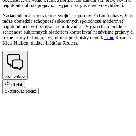
napríklad sloboda prejavu...“ vyjadril sa prezident vo vyhlásení.
Nariadenie má, samozrejme, svojich odporcov. Existujú obavy, že to
môže obmedziť schopnosť súkromných spoločností moderovať
napríklad nenávistný obsah či trollovanie. „V praxi to zdemoluje
schopnosť súkromných platforiem kontrolovať nenávistné prejavy či
rôzne formy trollingu,“ vyjadril sa pre britský denník
Time
Rasmus
Kleis Nielsen, riaditeľ Inštitútu Reuters.
Komentáre
Zdielať
Skopírovať odkaz