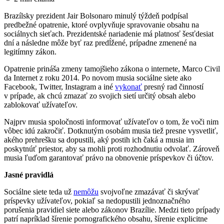
Brazílsky prezident Jair Bolsonaro minulý týždeň podpísal
predbežné opatrenie, ktoré ovplyvňuje spravovanie obsahu na
sociálnych sieťach. Prezidentské nariadenie má platnosť šesťdesiat
dní a následne môže byť raz predĺžené, prípadne zmenené na
legitímny zákon.
Opatrenie prináša zmeny tamojšieho zákona o internete, Marco Civil
da Internet z roku 2014. Po novom musia sociálne siete ako
Facebook, Twitter, Instagram a iné
vykonať
presný rad činností
v prípade, ak chcú zmazať zo svojich sietí určitý obsah alebo
zablokovať užívateľov.
Najprv musia spoločnosti informovať užívateľov o tom, že voči nim
vôbec idú zakročiť. Dotknutým osobám musia tiež presne vysvetliť,
akého prehrešku sa dopustili, aký postih ich čaká a musia im
poskytnúť priestor, aby sa mohli proti rozhodnutiu odvolať. Zároveň
musia ľuďom garantovať právo na obnovenie príspevkov či účtov.
Jasné pravidlá
Sociálne siete teda už
nemôžu
svojvoľne zmazávať či skrývať
príspevky užívateľov, pokiaľ sa nedopustili jednoznačného
porušenia pravidiel siete alebo zákonov Brazílie. Medzi tieto prípady
patrí napríklad šírenie pornografického obsahu, šírenie explicitne