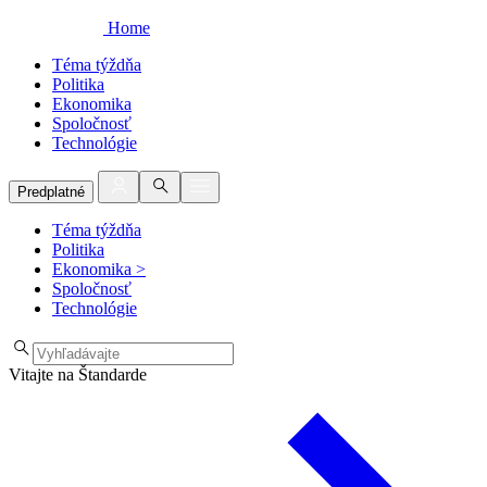
Home
Téma týždňa
Politika
Ekonomika
Spoločnosť
Technológie
Predplatné
Téma týždňa
Politika
Ekonomika
>
Spoločnosť
Technológie
Vitajte na Štandarde