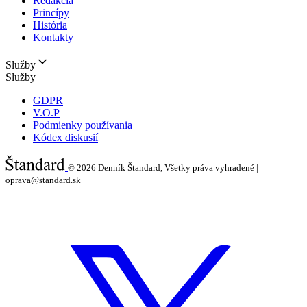
Redakcia
Princípy
História
Kontakty
Služby
Služby
GDPR
V.O.P
Podmienky používania
Kódex diskusií
© 2026
Denník Štandard, Všetky práva vyhradené |
oprava@standard.sk