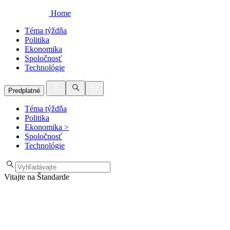
Home
Téma týždňa
Politika
Ekonomika
Spoločnosť
Technológie
Predplatné
Téma týždňa
Politika
Ekonomika
>
Spoločnosť
Technológie
Vitajte na Štandarde