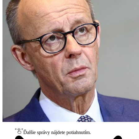
Ďalšie správy nájdete potiahnutím.