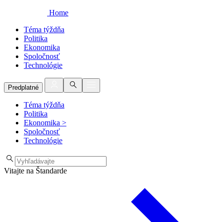
Home
Téma týždňa
Politika
Ekonomika
Spoločnosť
Technológie
Predplatné
Téma týždňa
Politika
Ekonomika
>
Spoločnosť
Technológie
Vitajte na Štandarde