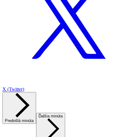
X (Twitter)
Ďalšia minúta
Predošlá minúta