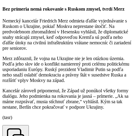
Bez prímeria nemá rokovanie s Ruskom zmysel, tvrdí Merz
Nemecký kancelár Friedrich Merz odmieta ďalšie vyjednávanie s
Ruskom o Ukrajine, pokiaľ Moskva neprestane útočiť. Na
predvolebnom zhromaždení v Hesensku vyhlásil, že diplomatické
snahy strácajú zmysel, keď odpoveďou Kremľa sú podľa neho
ďalšie útoky na civilnú infraštruktúru vrátane nemocníc či zariadení
pre seniorov.
Merz zdôraznil, že vojna na Ukrajine nie je len otázkou územia.
Podľa jeho slov ide o konflikt namierený proti celému politickému
usporiadaniu Európy. Ruský prezident Vladimir Putin sa podľa
neho snaží oslabiť demokraciu a právny štát v susedstve Ruska a
rozšíriť vplyv Moskvy na západ.
Kancelár zároveň pripomenul, že Západ už ponúkol všetky formy
dialógu. Jeho podmienka na rokovania je jasná – prímerie. „Ak sa
máme rozprávať, musia stíchnuť zbrane,“ vyhlásil. Kým sa tak
nestane, Berlín chce pokračovať v podpore Ukrajiny.
(tasr)