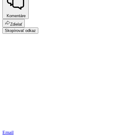
Komentáre
Zdielať
Skopírovať odkaz
Email