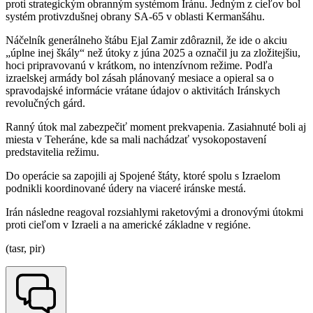
proti strategickým obranným systémom Iránu. Jedným z cieľov bol
systém protivzdušnej obrany SA-65 v oblasti Kermanšáhu.
Náčelník generálneho štábu Ejal Zamir zdôraznil, že ide o akciu
„úplne inej škály“ než útoky z júna 2025 a označil ju za zložitejšiu,
hoci pripravovanú v krátkom, no intenzívnom režime. Podľa
izraelskej armády bol zásah plánovaný mesiace a opieral sa o
spravodajské informácie vrátane údajov o aktivitách Iránskych
revolučných gárd.
Ranný útok mal zabezpečiť moment prekvapenia. Zasiahnuté boli aj
miesta v Teheráne, kde sa mali nachádzať vysokopostavení
predstavitelia režimu.
Do operácie sa zapojili aj Spojené štáty, ktoré spolu s Izraelom
podnikli koordinované údery na viaceré iránske mestá.
Irán následne reagoval rozsiahlymi raketovými a dronovými útokmi
proti cieľom v Izraeli a na americké základne v regióne.
(tasr, pir)