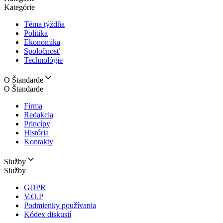
Kategórie
Téma týždňa
Politika
Ekonomika
Spoločnosť
Technológie
O Štandarde
O Štandarde
Firma
Redakcia
Princípy
História
Kontakty
Služby
Služby
GDPR
V.O.P
Podmienky používania
Kódex diskusií