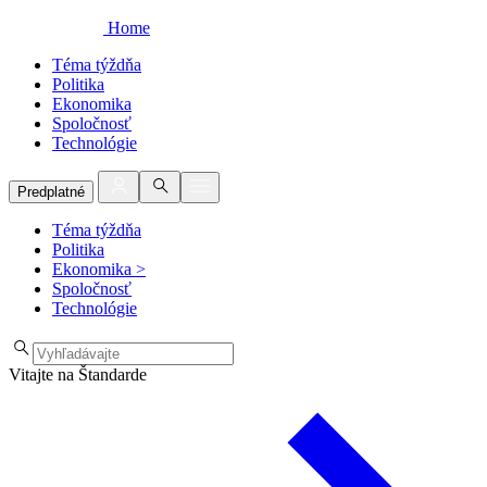
Home
Téma týždňa
Politika
Ekonomika
Spoločnosť
Technológie
Predplatné
Téma týždňa
Politika
Ekonomika
>
Spoločnosť
Technológie
Vitajte na Štandarde