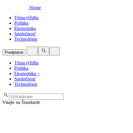
Home
Téma týždňa
Politika
Ekonomika
Spoločnosť
Technológie
Predplatné
Téma týždňa
Politika
Ekonomika
>
Spoločnosť
Technológie
Vitajte na Štandarde