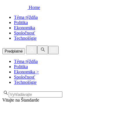
Home
Téma týždňa
Politika
Ekonomika
Spoločnosť
Technológie
Predplatné
Téma týždňa
Politika
Ekonomika
>
Spoločnosť
Technológie
Vitajte na Štandarde