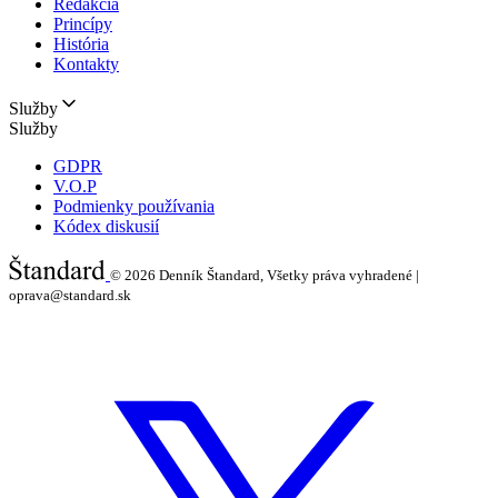
Redakcia
Princípy
História
Kontakty
Služby
Služby
GDPR
V.O.P
Podmienky používania
Kódex diskusií
© 2026
Denník Štandard, Všetky práva vyhradené |
oprava@standard.sk