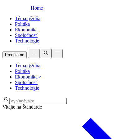
Home
Téma týždňa
Politika
Ekonomika
Spoločnosť
Technológie
Predplatné
Téma týždňa
Politika
Ekonomika
>
Spoločnosť
Technológie
Vitajte na Štandarde