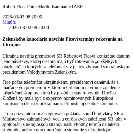
Robert Fico. Foto: Martin Baumann/TASR
2026-03-02 08:20:00
Minúta
|
2026-03-02 08:20:00
Zelenského kancelária navrhla Ficovi termíny rokovania na
Ukrajine
Ukrajina navrhla premiérovi SR Robertovi Ficovi konkrétne dátumy
jeho návštevy, ktorej cieľom majú byť rokovania „o všetkých
otázkach“, o ktorých sa telefonicky v piatok zhováral s ukrajinským
prezidentom Volodymyrom Zelenským.
Fico počas telefonátu ukrajinskému prezidentovi oznámil, že s
maďarským premiérom Viktorom Orbánom navrhuje zriadenie
inšpekčnej skupiny, ktorá by posúdila stav ropovodu Družba.
Zložená by mala byť z expertov nominovaných Európskou
komisiou a členskými krajinami. Pripustil aj osobné stretnutie.
„Toto pozvanie som akceptoval a požiadal som Úrad vlády SR a
Ministerstvo zahraničných vecí a európskych záležitostí SR, aby v
spolupráci s ukrajinskou stranou našli vhodný termín na takéto
stretnutie, pričom uprednostňujem stretnutie s ukrajinským