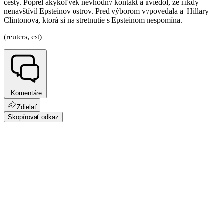
cesty. Poprel akýkoľvek nevhodný kontakt a uviedol, že nikdy
nenavštívil Epsteinov ostrov. Pred výborom vypovedala aj Hillary
Clintonová, ktorá si na stretnutie s Epsteinom nespomína.
(reuters, est)
Komentáre
Zdielať
Skopírovať odkaz