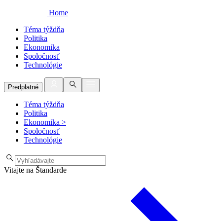
Home
Téma týždňa
Politika
Ekonomika
Spoločnosť
Technológie
Predplatné
Téma týždňa
Politika
Ekonomika
>
Spoločnosť
Technológie
Vitajte na Štandarde