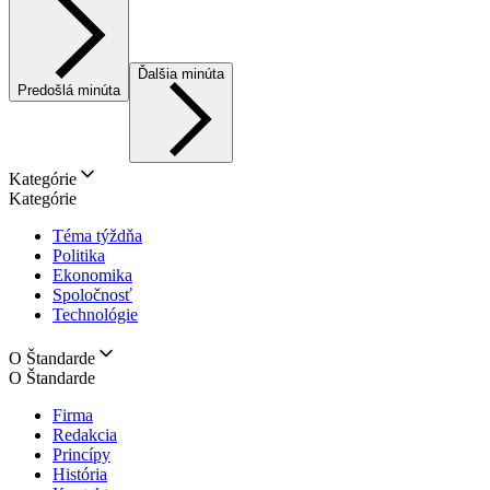
Ďalšia minúta
Predošlá minúta
Kategórie
Kategórie
Téma týždňa
Politika
Ekonomika
Spoločnosť
Technológie
O Štandarde
O Štandarde
Firma
Redakcia
Princípy
História