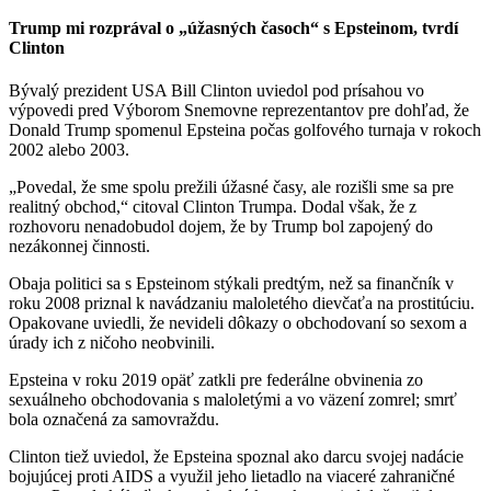
Trump mi rozprával o „úžasných časoch“ s Epsteinom, tvrdí
Clinton
Bývalý prezident USA Bill Clinton uviedol pod prísahou vo
výpovedi pred Výborom Snemovne reprezentantov pre dohľad, že
Donald Trump spomenul Epsteina počas golfového turnaja v rokoch
2002 alebo 2003.
„Povedal, že sme spolu prežili úžasné časy, ale rozišli sme sa pre
realitný obchod,“ citoval Clinton Trumpa. Dodal však, že z
rozhovoru nenadobudol dojem, že by Trump bol zapojený do
nezákonnej činnosti.
Obaja politici sa s Epsteinom stýkali predtým, než sa finančník v
roku 2008 priznal k navádzaniu maloletého dievčaťa na prostitúciu.
Opakovane uviedli, že nevideli dôkazy o obchodovaní so sexom a
úrady ich z ničoho neobvinili.
Epsteina v roku 2019 opäť zatkli pre federálne obvinenia zo
sexuálneho obchodovania s maloletými a vo väzení zomrel; smrť
bola označená za samovraždu.
Clinton tiež uviedol, že Epsteina spoznal ako darcu svojej nadácie
bojujúcej proti AIDS a využil jeho lietadlo na viaceré zahraničné