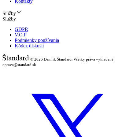
Kontakty
Služby
Služby
GDPR
V.O.P
Podmienky používania
Kódex diskusií
© 2026
Denník Štandard, Všetky práva vyhradené |
oprava@standard.sk