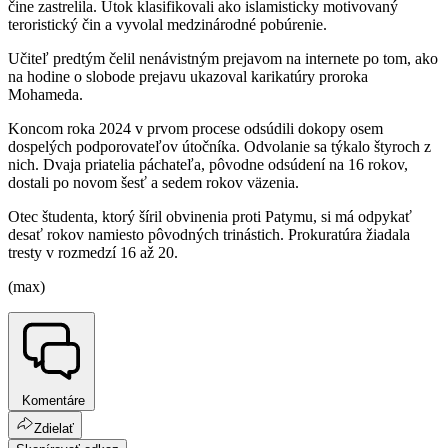
čine zastrelila. Útok klasifikovali ako islamisticky motivovaný
teroristický čin a vyvolal medzinárodné pobúrenie.
Učiteľ predtým čelil nenávistným prejavom na internete po tom, ako
na hodine o slobode prejavu ukazoval karikatúry proroka
Mohameda.
Koncom roka 2024 v prvom procese odsúdili dokopy osem
dospelých podporovateľov útočníka. Odvolanie sa týkalo štyroch z
nich. Dvaja priatelia páchateľa, pôvodne odsúdení na 16 rokov,
dostali po novom šesť a sedem rokov väzenia.
Otec študenta, ktorý šíril obvinenia proti Patymu, si má odpykať
desať rokov namiesto pôvodných trinástich. Prokuratúra žiadala
tresty v rozmedzí 16 až 20.
(max)
Komentáre
Zdielať