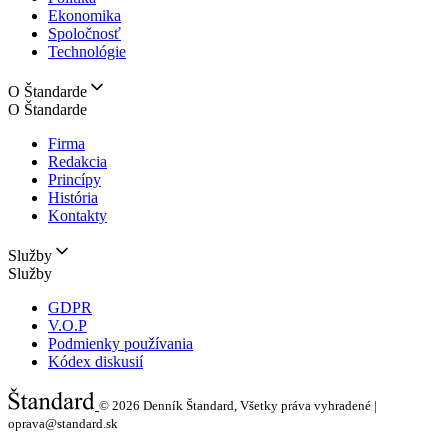
Ekonomika
Spoločnosť
Technológie
O Štandarde
O Štandarde
Firma
Redakcia
Princípy
História
Kontakty
Služby
Služby
GDPR
V.O.P
Podmienky používania
Kódex diskusií
© 2026
Denník Štandard, Všetky práva vyhradené |
oprava@standard.sk