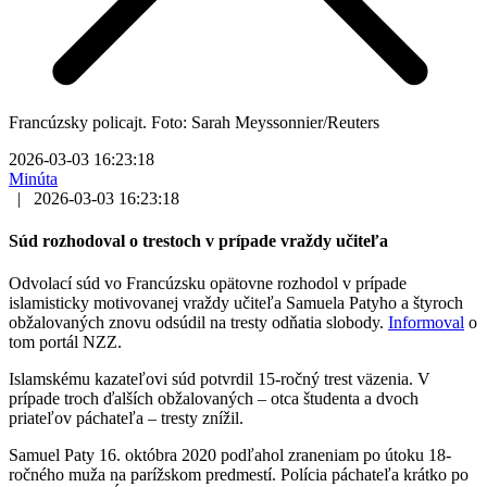
Francúzsky policajt. Foto: Sarah Meyssonnier/Reuters
2026-03-03 16:23:18
Minúta
|
2026-03-03 16:23:18
Súd rozhodoval o trestoch v prípade vraždy učiteľa
Odvolací súd vo Francúzsku opätovne rozhodol v prípade
islamisticky motivovanej vraždy učiteľa Samuela Patyho a štyroch
obžalovaných znovu odsúdil na tresty odňatia slobody.
Informoval
o
tom portál NZZ.
Islamskému kazateľovi súd potvrdil 15-ročný trest väzenia. V
prípade troch ďalších obžalovaných – otca študenta a dvoch
priateľov páchateľa – tresty znížil.
Samuel Paty 16. októbra 2020 podľahol zraneniam po útoku 18-
ročného muža na parížskom predmestí. Polícia páchateľa krátko po