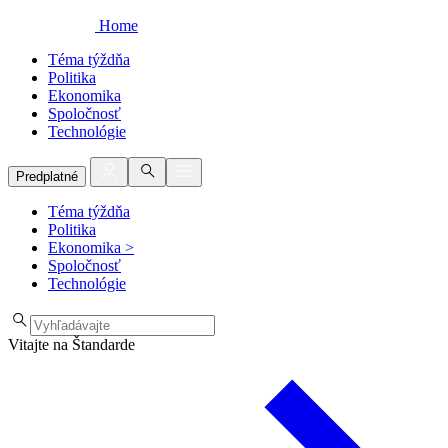
Home
Téma týždňa
Politika
Ekonomika
Spoločnosť
Technológie
Predplatné
Téma týždňa
Politika
Ekonomika
>
Spoločnosť
Technológie
Vitajte na Štandarde