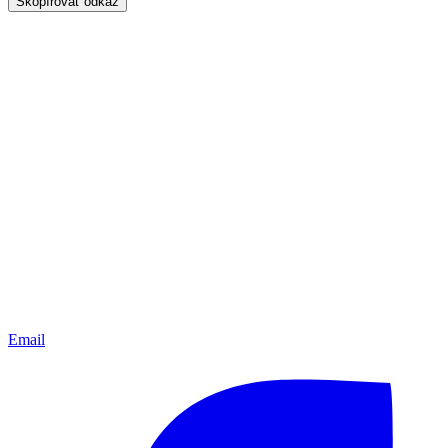
Skopírovať odkaz
Email