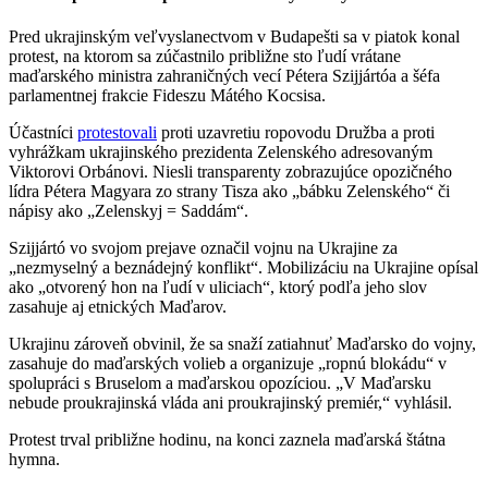
Pred ukrajinským veľvyslanectvom v Budapešti sa v piatok konal
protest, na ktorom sa zúčastnilo približne sto ľudí vrátane
maďarského ministra zahraničných vecí Pétera Szijjártóa a šéfa
parlamentnej frakcie Fideszu Mátého Kocsisa.
Účastníci
protestovali
proti uzavretiu ropovodu Družba a proti
vyhrážkam ukrajinského prezidenta Zelenského adresovaným
Viktorovi Orbánovi. Niesli transparenty zobrazujúce opozičného
lídra Pétera Magyara zo strany Tisza ako „bábku Zelenského“ či
nápisy ako „Zelenskyj = Saddám“.
Szijjártó vo svojom prejave označil vojnu na Ukrajine za
„nezmyselný a beznádejný konflikt“. Mobilizáciu na Ukrajine opísal
ako „otvorený hon na ľudí v uliciach“, ktorý podľa jeho slov
zasahuje aj etnických Maďarov.
Ukrajinu zároveň obvinil, že sa snaží zatiahnuť Maďarsko do vojny,
zasahuje do maďarských volieb a organizuje „ropnú blokádu“ v
spolupráci s Bruselom a maďarskou opozíciou. „V Maďarsku
nebude proukrajinská vláda ani proukrajinský premiér,“ vyhlásil.
Protest trval približne hodinu, na konci zaznela maďarská štátna
hymna.