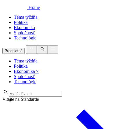
Home
Téma týždňa
Politika
Ekonomika
Spoločnosť
Technológie
Predplatné
Téma týždňa
Politika
Ekonomika
>
Spoločnosť
Technológie
Vitajte na Štandarde