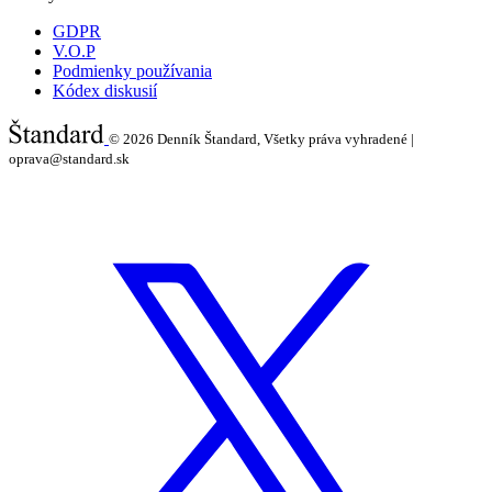
GDPR
V.O.P
Podmienky používania
Kódex diskusií
© 2026
Denník Štandard, Všetky práva vyhradené |
oprava@standard.sk