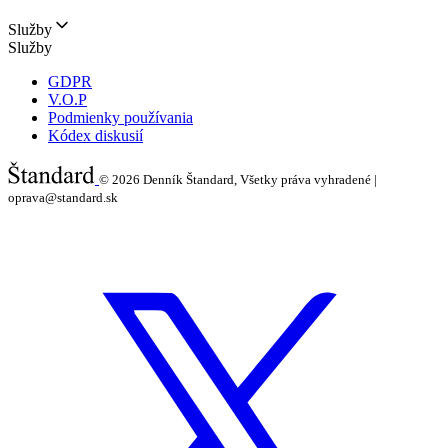
Služby
Služby
GDPR
V.O.P
Podmienky používania
Kódex diskusií
© 2026
Denník Štandard, Všetky práva vyhradené |
oprava@standard.sk