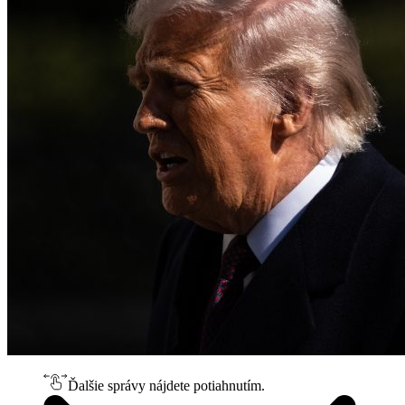
Ďalšie správy nájdete potiahnutím.