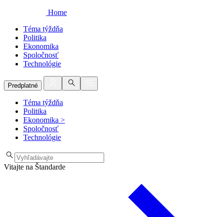
Home
Téma týždňa
Politika
Ekonomika
Spoločnosť
Technológie
Predplatné
Téma týždňa
Politika
Ekonomika
>
Spoločnosť
Technológie
Vitajte na Štandarde