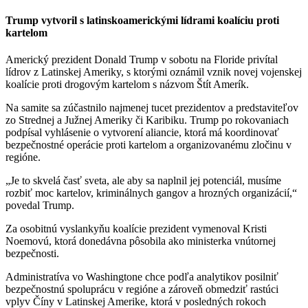
Trump vytvoril s latinskoamerickými lídrami koalíciu proti
kartelom
Americký prezident Donald Trump v sobotu na Floride privítal
lídrov z Latinskej Ameriky, s ktorými oznámil vznik novej vojenskej
koalície proti drogovým kartelom s názvom Štít Amerík.
Na samite sa zúčastnilo najmenej tucet prezidentov a predstaviteľov
zo Strednej a Južnej Ameriky či Karibiku. Trump po rokovaniach
podpísal vyhlásenie o vytvorení aliancie, ktorá má koordinovať
bezpečnostné operácie proti kartelom a organizovanému zločinu v
regióne.
„Je to skvelá časť sveta, ale aby sa naplnil jej potenciál, musíme
rozbiť moc kartelov, kriminálnych gangov a hrozných organizácií,“
povedal Trump.
Za osobitnú vyslankyňu koalície prezident vymenoval Kristi
Noemovú, ktorá donedávna pôsobila ako ministerka vnútornej
bezpečnosti.
Administratíva vo Washingtone chce podľa analytikov posilniť
bezpečnostnú spoluprácu v regióne a zároveň obmedziť rastúci
vplyv Číny v Latinskej Amerike, ktorá v posledných rokoch