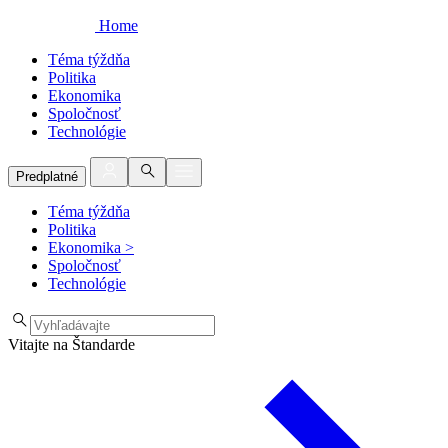
Home
Téma týždňa
Politika
Ekonomika
Spoločnosť
Technológie
Predplatné
Téma týždňa
Politika
Ekonomika
>
Spoločnosť
Technológie
Vitajte na Štandarde