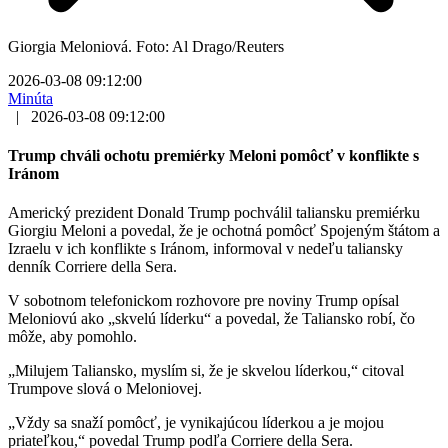
Giorgia Meloniová. Foto: Al Drago/Reuters
2026-03-08 09:12:00
Minúta
|
2026-03-08 09:12:00
Trump chváli ochotu premiérky Meloni pomôcť v konflikte s
Iránom
Americký prezident Donald Trump pochválil taliansku premiérku
Giorgiu Meloni a povedal, že je ochotná pomôcť Spojeným štátom a
Izraelu v ich konflikte s Iránom, informoval v nedeľu taliansky
denník Corriere della Sera.
V sobotnom telefonickom rozhovore pre noviny Trump opísal
Meloniovú ako „skvelú líderku“ a povedal, že Taliansko robí, čo
môže, aby pomohlo.
„Milujem Taliansko, myslím si, že je skvelou líderkou,“ citoval
Trumpove slová o Meloniovej.
„Vždy sa snaží pomôcť, je vynikajúcou líderkou a je mojou
priateľkou,“ povedal Trump podľa Corriere della Sera.