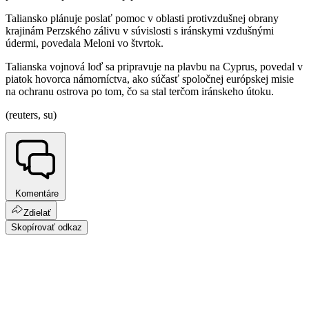
Taliansko plánuje poslať pomoc v oblasti protivzdušnej obrany
krajinám Perzského zálivu v súvislosti s iránskymi vzdušnými
údermi, povedala Meloni vo štvrtok.
Talianska vojnová loď sa pripravuje na plavbu na Cyprus, povedal v
piatok hovorca námorníctva, ako súčasť spoločnej európskej misie
na ochranu ostrova po tom, čo sa stal terčom iránskeho útoku.
(reuters, su)
Komentáre
Zdielať
Skopírovať odkaz