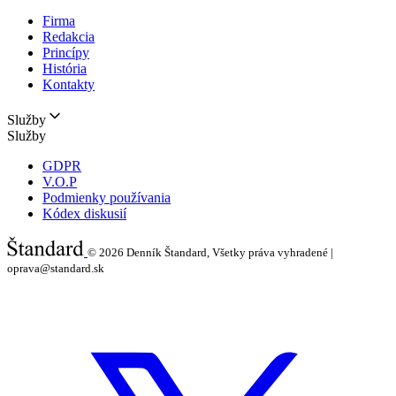
Firma
Redakcia
Princípy
História
Kontakty
Služby
Služby
GDPR
V.O.P
Podmienky používania
Kódex diskusií
© 2026
Denník Štandard, Všetky práva vyhradené |
oprava@standard.sk