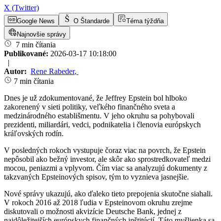
X (Twitter)
Google News
O Štandarde
Téma týždňa
Najnovšie správy
7 min čítania
Publikované:
2026-03-17 10:18:00
|
Autor:
Rene Rabeder
,
7 min čítania
Dnes je už zdokumentované, že Jeffrey Epstein bol hlboko
zakorenený v sieti politiky, veľkého finančného sveta a
medzinárodného establišmentu. V jeho okruhu sa pohybovali
prezidenti, miliardári, vedci, podnikatelia i členovia európskych
kráľovských rodín.
V posledných rokoch vystupuje čoraz viac na povrch, že Epstein
nepôsobil ako bežný investor, ale skôr ako sprostredkovateľ medzi
mocou, peniazmi a vplyvom. Čím viac sa analyzujú dokumenty z
takzvaných Epsteinových spisov, tým to vyznieva jasnejšie.
Nové správy ukazujú, ako ďaleko tieto prepojenia skutočne siahali.
V rokoch 2016 až 2018 ľudia v Epsteinovom okruhu zrejme
diskutovali o možnosti akvizície Deutsche Bank, jednej z
najdôležitejších európskych finančných inštitúcií. Táto myšlienka sa