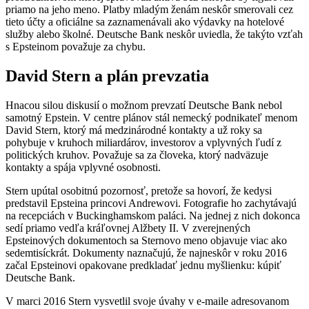
priamo na jeho meno. Platby mladým ženám neskôr smerovali cez
tieto účty a oficiálne sa zaznamenávali ako výdavky na hotelové
služby alebo školné. Deutsche Bank neskôr uviedla, že takýto vzťah
s Epsteinom považuje za chybu.
David Stern a plán prevzatia
Hnacou silou diskusií o možnom prevzatí Deutsche Bank nebol
samotný Epstein. V centre plánov stál nemecký podnikateľ menom
David Stern, ktorý má medzinárodné kontakty a už roky sa
pohybuje v kruhoch miliardárov, investorov a vplyvných ľudí z
politických kruhov. Považuje sa za človeka, ktorý nadväzuje
kontakty a spája vplyvné osobnosti.
Stern upútal osobitnú pozornosť, pretože sa hovorí, že kedysi
predstavil Epsteina princovi Andrewovi. Fotografie ho zachytávajú
na recepciách v Buckinghamskom paláci. Na jednej z nich dokonca
sedí priamo vedľa kráľovnej Alžbety II. V zverejnených
Epsteinových dokumentoch sa Sternovo meno objavuje viac ako
sedemtisíckrát. Dokumenty naznačujú, že najneskôr v roku 2016
začal Epsteinovi opakovane predkladať jednu myšlienku: kúpiť
Deutsche Bank.
V marci 2016 Stern vysvetlil svoje úvahy v e-maile adresovanom