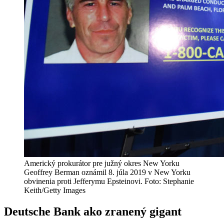
Americký prokurátor pre južný okres New Yorku
Geoffrey Berman oznámil 8. júla 2019 v New Yorku
obvinenia proti Jefferymu Epsteinovi. Foto: Stephanie
Keith/Getty Images
Deutsche Bank ako zranený gigant