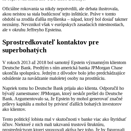
Oficiálne rokovania sa nikdy nepotvrdili, ale debata ilustrovala,
akou neistou sa stala budúcnosť tejto inštitúcie. Práve v tomto
období sa zrodila ďalšia myšlienka – nápad, ktorý bol dosiaľ takmer
neznámy. Nevznikol však v európskych zasadacích miestnostiach,
ale v okruhu Jeffreyho Epsteina.
Sprostredkovateľ kontaktov pre
superbohatých
V rokoch 2013 až 2018 bol samotný Epstein významným klientom
Deutsche Bank. Predtým s ním americká banka JPMorgan Chase
ukončila spoluprácu. Jedným z dôvodov bolo jeho predchádzajúce
odsúdenie za navádzanie maloletej osoby na prostitúciu.
Napriek tomu ho Deutsche Bank prijala ako klienta. Odporučil ho
bývalý zamestnanec JPMorgan, ktorý neskôr prešiel do Deutsche
Bank. Argumentovalo sa, že Epstein by mohol generovať značné
prílevy kapitálu a mohol by priviesť ďalších bohatých investorov
ako klientov.
Tento politický lobista mal v skutočnosti v banke viac ako štyridsať
účtov. Niektoré z nich mali takzvanú trustovú štruktúru,
prostredníctvom ktorej spravovali aktíva bez toho, že by figurovali