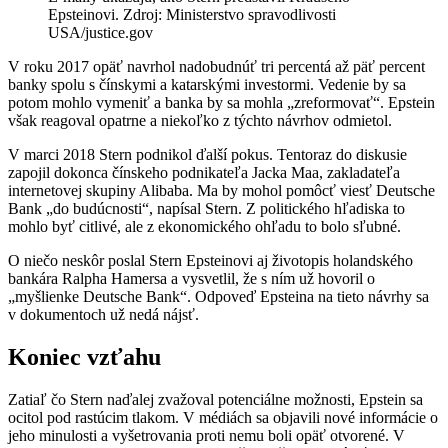
Epsteinovi. Zdroj: Ministerstvo spravodlivosti
USA/justice.gov
V roku 2017 opäť navrhol nadobudnúť tri percentá až päť percent
banky spolu s čínskymi a katarskými investormi. Vedenie by sa
potom mohlo vymeniť a banka by sa mohla „zreformovať“. Epstein
však reagoval opatrne a niekoľko z týchto návrhov odmietol.
V marci 2018 Stern podnikol ďalší pokus. Tentoraz do diskusie
zapojil dokonca čínskeho podnikateľa Jacka Maa, zakladateľa
internetovej skupiny Alibaba. Ma by mohol pomôcť viesť Deutsche
Bank „do budúcnosti“, napísal Stern. Z politického hľadiska to
mohlo byť citlivé, ale z ekonomického ohľadu to bolo sľubné.
O niečo neskôr poslal Stern Epsteinovi aj životopis holandského
bankára Ralpha Hamersa a vysvetlil, že s ním už hovoril o
„myšlienke Deutsche Bank“. Odpoveď Epsteina na tieto návrhy sa
v dokumentoch už nedá nájsť.
Koniec vzťahu
Zatiaľ čo Stern naďalej zvažoval potenciálne možnosti, Epstein sa
ocitol pod rastúcim tlakom. V médiách sa objavili nové informácie o
jeho minulosti a vyšetrovania proti nemu boli opäť otvorené. V