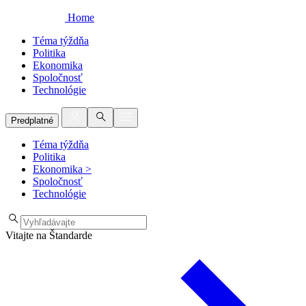
Home
Téma týždňa
Politika
Ekonomika
Spoločnosť
Technológie
Predplatné
Téma týždňa
Politika
Ekonomika
>
Spoločnosť
Technológie
Vitajte na Štandarde