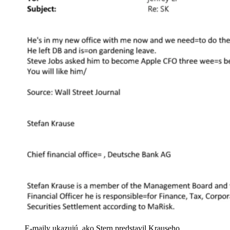
E-maily ukazujú, ako Stern predstavil Krauseho