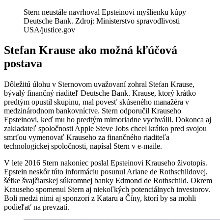
Stern neustále navrhoval Epsteinovi myšlienku kúpy
Deutsche Bank. Zdroj: Ministerstvo spravodlivosti
USA/justice.gov
Stefan Krause ako možná kľúčová
postava
Dôležitú úlohu v Sternovom uvažovaní zohral Stefan Krause,
bývalý finančný riaditeľ Deutsche Bank. Krause, ktorý krátko
predtým opustil skupinu, mal povesť skúseného manažéra v
medzinárodnom bankovníctve. Stern odporučil Krauseho
Epsteinovi, keď mu ho predtým mimoriadne vychválil. Dokonca aj
zakladateľ spoločnosti Apple Steve Jobs chcel krátko pred svojou
smrťou vymenovať Krauseho za finančného riaditeľa
technologickej spoločnosti, napísal Stern v e-maile.
V lete 2016 Stern nakoniec poslal Epsteinovi Krauseho životopis.
Epstein neskôr túto informáciu posunul Ariane de Rothschildovej,
šéfke švajčiarskej súkromnej banky Edmond de Rothschild. Okrem
Krauseho spomenul Stern aj niekoľkých potenciálnych investorov.
Boli medzi nimi aj sponzori z Kataru a Číny, ktorí by sa mohli
podieľať na prevzatí.