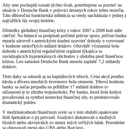
Aby sme pochopili rozsah týchto úvah, potrebujeme sa pozrieť na
situáciu v Deutsche Bank v polovici desiatych rokov tohto storočia.
Táto dlhoročná frankfurtská inštitúcia sa vtedy nachádzala v jednej z
najťažších fáz svojej histórie.
Dôsledky globálnej finančnej krízy z rokov 2007 a 2008 boli stále
citeľné. Na bilancii sa podpísali početné právne spory, pričom banka
musela zároveň s americkými úradmi uzavrieť dohody o vyrovnaní
v hodnote niekoľkých miliárd dolárov. Obzvlášť významná bola
dohoda s americkými regulačnými orgánmi týkajúca sa
zavádzajúcich hypotekárnych obchodov z obdobia pred finančnou
krízou. Len samotná Deutsche Bank musela zaplatiť 7,2 miliardy
dolárov.
Tieto tlaky sa odrazili aj na kapitálových trhoch. Cena akcií prudko
klesla a dôvera mnohých investorov bola otrasená. Trhová hodnota
banky sa načas prepadla na približne 17 miliárd dolárov (v
súčasnosti je to zhruba trojnásobok). Pre banku, ktorá bola kedysi
považovaná za symbol nemeckej finančnej sily, to predstavovalo
dramatický pokles.
V medzinárodnom finančnom svete sa v tom období opakovane
šírili špekulácie o jej prevzatí. Analytici diskutovali o možných
fúziách alebo akvizíciách zo strany iných veľkých bánk. Pravidelne
sa objavovali mená ako UBS alebo Barclays.