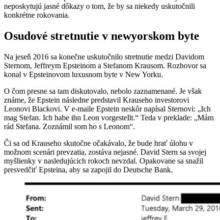
neposkytujú jasné dôkazy o tom, že by sa niekedy uskutočnili
konkrétne rokovania.
Osudové stretnutie v newyorskom byte
Na jeseň 2016 sa konečne uskutočnilo stretnutie medzi Davidom
Sternom, Jeffreym Epsteinom a Stefanom Krausom. Rozhovor sa
konal v Epsteinovom luxusnom byte v New Yorku.
O čom presne sa tam diskutovalo, nebolo zaznamenané. Je však
známe, že Epstein následne predstavil Krauseho investorovi
Leonovi Blackovi. V e-maile Epstein neskôr napísal Sternovi: „Ich
mag Stefan. Ich habe ihn Leon vorgestellt.“ Teda v preklade: „Mám
rád Stefana. Zoznámil som ho s Leonom“.
Či sa od Krauseho skutočne očakávalo, že bude hrať úlohu v
možnom scenári prevzatia, zostáva nejasné. David Stern sa svojej
myšlienky v nasledujúcich rokoch nevzdal. Opakovane sa snažil
presvedčiť Epsteina, aby sa zapojil do Deutsche Bank.