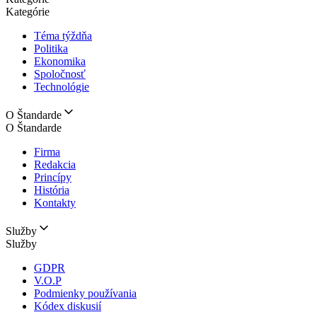
Kategórie
Téma týždňa
Politika
Ekonomika
Spoločnosť
Technológie
O Štandarde
O Štandarde
Firma
Redakcia
Princípy
História
Kontakty
Služby
Služby
GDPR
V.O.P
Podmienky používania
Kódex diskusií