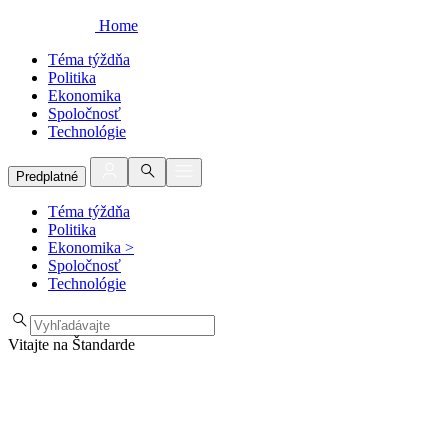
Home
Téma týždňa
Politika
Ekonomika
Spoločnosť
Technológie
Predplatné
Téma týždňa
Politika
Ekonomika
>
Spoločnosť
Technológie
Vitajte na Štandarde