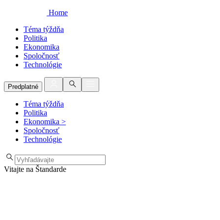
Home
Téma týždňa
Politika
Ekonomika
Spoločnosť
Technológie
Predplatné
Téma týždňa
Politika
Ekonomika
>
Spoločnosť
Technológie
Vitajte na Štandarde