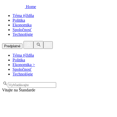
Home
Téma týždňa
Politika
Ekonomika
Spoločnosť
Technológie
Predplatné
Téma týždňa
Politika
Ekonomika
>
Spoločnosť
Technológie
Vitajte na Štandarde