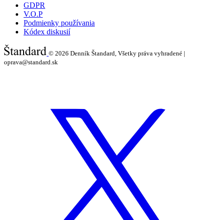
GDPR
V.O.P
Podmienky používania
Kódex diskusií
© 2026
Denník Štandard, Všetky práva vyhradené |
oprava@standard.sk