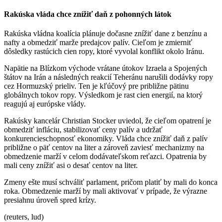
Rakúska vláda chce znížiť daň z pohonných látok
Rakúska vládna koalícia plánuje dočasne znížiť dane z benzínu a
nafty a obmedziť marže predajcov palív. Cieľom je zmierniť
dôsledky rastúcich cien ropy, ktoré vyvolal konflikt okolo Iránu.
Napätie na Blízkom východe vrátane útokov Izraela a Spojených
štátov na Irán a následných reakcií Teheránu narušili dodávky ropy
cez Hormuzský prieliv. Ten je kľúčový pre približne pätinu
globálnych tokov ropy. Výsledkom je rast cien energií, na ktorý
reagujú aj európske vlády.
Rakúsky kancelár Christian Stocker uviedol, že cieľom opatrení je
obmedziť infláciu, stabilizovať ceny palív a udržať
konkurencieschopnosť ekonomiky. Vláda chce znížiť daň z palív
približne o päť centov na liter a zároveň zaviesť mechanizmy na
obmedzenie marží v celom dodávateľskom reťazci. Opatrenia by
mali ceny znížiť asi o desať centov na liter.
Zmeny ešte musí schváliť parlament, pričom platiť by mali do konca
roka. Obmedzenie marží by mali aktivovať v prípade, že výrazne
presiahnu úroveň spred krízy.
(reuters, lud)