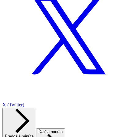
X (Twitter)
Ďalšia minúta
Predošlá minúta