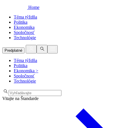
Home
Téma týždňa
Politika
Ekonomika
Spoločnosť
Technológie
Predplatné
Téma týždňa
Politika
Ekonomika
>
Spoločnosť
Technológie
Vitajte na Štandarde