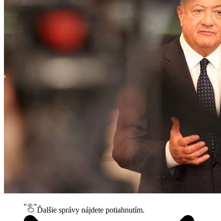
Ďalšie správy nájdete potiahnutím.