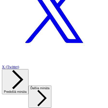
X (Twitter)
Ďalšia minúta
Predošlá minúta