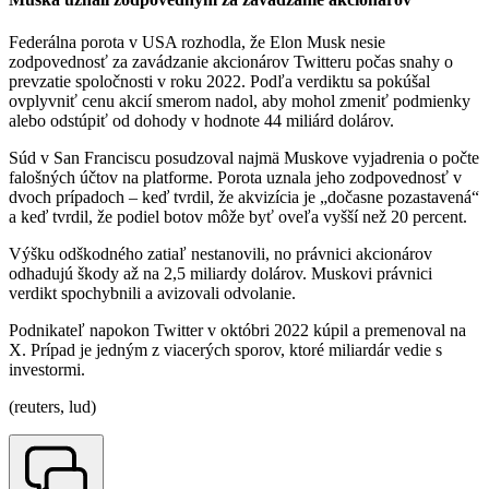
Federálna porota v USA rozhodla, že Elon Musk nesie
zodpovednosť za zavádzanie akcionárov Twitteru počas snahy o
prevzatie spoločnosti v roku 2022. Podľa verdiktu sa pokúšal
ovplyvniť cenu akcií smerom nadol, aby mohol zmeniť podmienky
alebo odstúpiť od dohody v hodnote 44 miliárd dolárov.
Súd v San Franciscu posudzoval najmä Muskove vyjadrenia o počte
falošných účtov na platforme. Porota uznala jeho zodpovednosť v
dvoch prípadoch – keď tvrdil, že akvizícia je „dočasne pozastavená“
a keď tvrdil, že podiel botov môže byť oveľa vyšší než 20 percent.
Výšku odškodného zatiaľ nestanovili, no právnici akcionárov
odhadujú škody až na 2,5 miliardy dolárov. Muskovi právnici
verdikt spochybnili a avizovali odvolanie.
Podnikateľ napokon Twitter v októbri 2022 kúpil a premenoval na
X. Prípad je jedným z viacerých sporov, ktoré miliardár vedie s
investormi.
(reuters, lud)