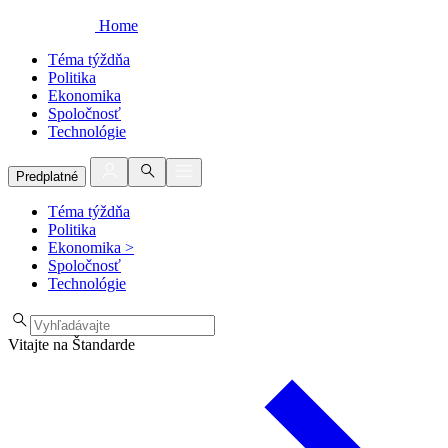
Home
Téma týždňa
Politika
Ekonomika
Spoločnosť
Technológie
Predplatné
Téma týždňa
Politika
Ekonomika
>
Spoločnosť
Technológie
Vitajte na Štandarde