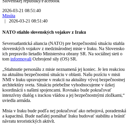
Slovenskej republiky/Facebook
2026-03-21 08:51:40
Minúta
|
2026-03-21 08:51:40
NATO stiahlo slovenských vojakov z Iraku
Severoatlantická aliancia (NATO) pre bezpečnostnú situáciu stiahla
slovenských vojakov z medzinárodnej misie v Iraku. Na Slovensko
ich prepravilo lietadlo Ministerstva obrany SR. Na sociálnej sieti o
tom
informovali
Ozbrojené sily (OS) SR.
„Stiahnutie personálu z misie neznamená jej koniec. Je len reakciou
na aktuálnu bezpečnostnú situáciu v oblasti. Našu pozíciu v misii
NMI v Iraku upravujeme v reakcii na aktuálny vývoj bezpečnostnej
architektúry sveta. Situáciu priebežne vyhodnocujeme v úzkej
koordinácii s našimi spojencami. Rovnako bude pokračovať
intenzívny dialóg s irackou vládou a jej bezpečnostnými zložkami,“
uviedla armáda.
Misia v Iraku bude podľa nej pokračovať ako nebojová, poradenská
a kapacitná. Bude naďalej pomáhať Iraku budovať stabilitu a brániť
návratu teroristických aktivít.