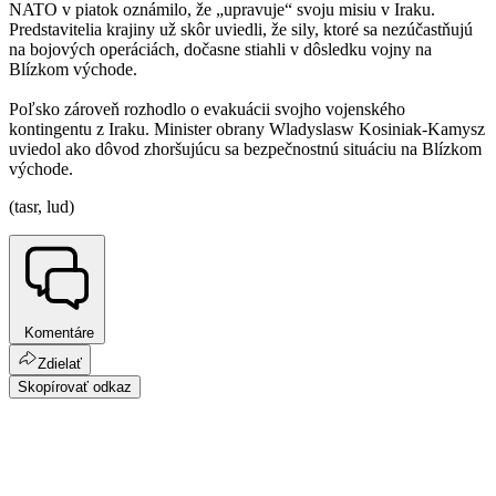
NATO v piatok oznámilo, že „upravuje“ svoju misiu v Iraku.
Predstavitelia krajiny už skôr uviedli, že sily, ktoré sa nezúčastňujú
na bojových operáciách, dočasne stiahli v dôsledku vojny na
Blízkom východe.
Poľsko zároveň rozhodlo o evakuácii svojho vojenského
kontingentu z Iraku. Minister obrany Wladyslasw Kosiniak-Kamysz
uviedol ako dôvod zhoršujúcu sa bezpečnostnú situáciu na Blízkom
východe.
(tasr, lud)
Komentáre
Zdielať
Skopírovať odkaz