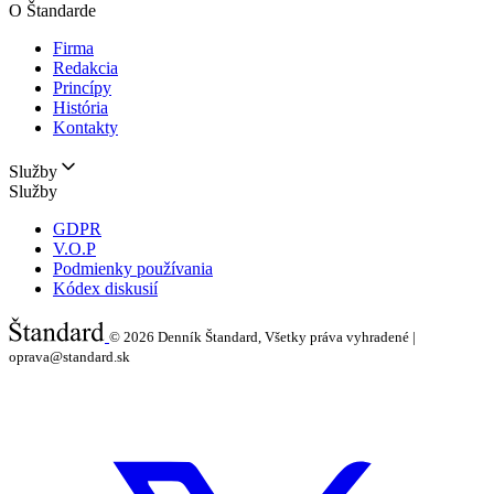
O Štandarde
Firma
Redakcia
Princípy
História
Kontakty
Služby
Služby
GDPR
V.O.P
Podmienky používania
Kódex diskusií
© 2026
Denník Štandard, Všetky práva vyhradené |
oprava@standard.sk