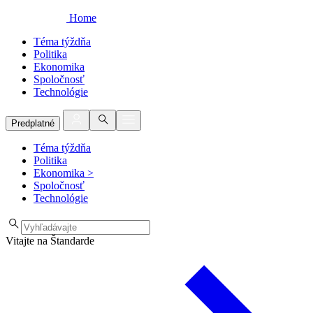
Home
Téma týždňa
Politika
Ekonomika
Spoločnosť
Technológie
Predplatné
Téma týždňa
Politika
Ekonomika
>
Spoločnosť
Technológie
Vitajte na Štandarde