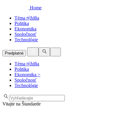
Home
Téma týždňa
Politika
Ekonomika
Spoločnosť
Technológie
Predplatné
Téma týždňa
Politika
Ekonomika
>
Spoločnosť
Technológie
Vitajte na Štandarde