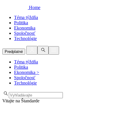
Home
Téma týždňa
Politika
Ekonomika
Spoločnosť
Technológie
Predplatné
Téma týždňa
Politika
Ekonomika
>
Spoločnosť
Technológie
Vitajte na Štandarde