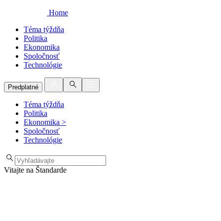
Home
Téma týždňa
Politika
Ekonomika
Spoločnosť
Technológie
Predplatné
Téma týždňa
Politika
Ekonomika
>
Spoločnosť
Technológie
Vitajte na Štandarde