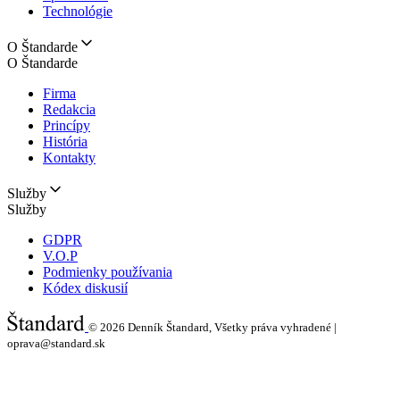
Technológie
O Štandarde
O Štandarde
Firma
Redakcia
Princípy
História
Kontakty
Služby
Služby
GDPR
V.O.P
Podmienky používania
Kódex diskusií
© 2026
Denník Štandard, Všetky práva vyhradené |
oprava@standard.sk