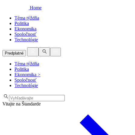
Home
Téma týždňa
Politika
Ekonomika
Spoločnosť
Technológie
Predplatné
Téma týždňa
Politika
Ekonomika
>
Spoločnosť
Technológie
Vitajte na Štandarde