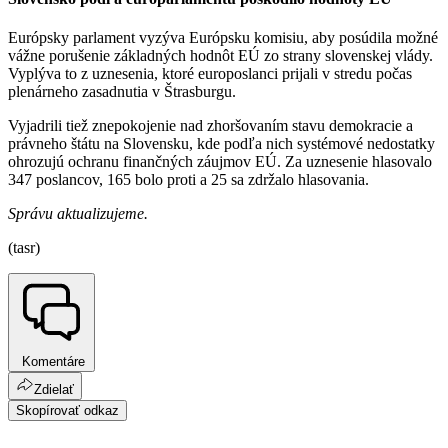
Európsky parlament vyzýva Európsku komisiu, aby posúdila možné
vážne porušenie základných hodnôt EÚ zo strany slovenskej vlády.
Vyplýva to z uznesenia, ktoré europoslanci prijali v stredu počas
plenárneho zasadnutia v Štrasburgu.
Vyjadrili tiež znepokojenie nad zhoršovaním stavu demokracie a
právneho štátu na Slovensku, kde podľa nich systémové nedostatky
ohrozujú ochranu finančných záujmov EÚ. Za uznesenie hlasovalo
347 poslancov, 165 bolo proti a 25 sa zdržalo hlasovania.
Správu aktualizujeme.
(tasr)
Komentáre
Zdielať
Skopírovať odkaz