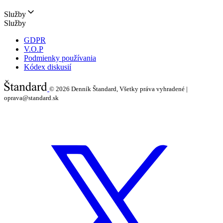
Služby
Služby
GDPR
V.O.P
Podmienky používania
Kódex diskusií
© 2026
Denník Štandard, Všetky práva vyhradené |
oprava@standard.sk