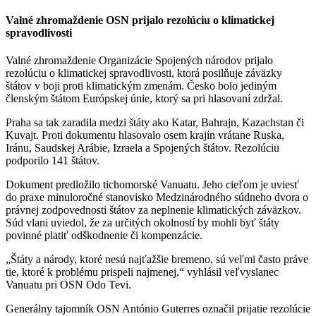
Valné zhromaždenie OSN prijalo rezolúciu o klimatickej
spravodlivosti
Valné zhromaždenie Organizácie Spojených národov prijalo
rezolúciu o klimatickej spravodlivosti, ktorá posilňuje záväzky
štátov v boji proti klimatickým zmenám. Česko bolo jediným
členským štátom Európskej únie, ktorý sa pri hlasovaní zdržal.
Praha sa tak zaradila medzi štáty ako Katar, Bahrajn, Kazachstan či
Kuvajt. Proti dokumentu hlasovalo osem krajín vrátane Ruska,
Iránu, Saudskej Arábie, Izraela a Spojených štátov. Rezolúciu
podporilo 141 štátov.
Dokument predložilo tichomorské Vanuatu. Jeho cieľom je uviesť
do praxe minuloročné stanovisko Medzinárodného súdneho dvora o
právnej zodpovednosti štátov za neplnenie klimatických záväzkov.
Súd vlani uviedol, že za určitých okolností by mohli byť štáty
povinné platiť odškodnenie či kompenzácie.
„Štáty a národy, ktoré nesú najťažšie bremeno, sú veľmi často práve
tie, ktoré k problému prispeli najmenej,“ vyhlásil veľvyslanec
Vanuatu pri OSN Odo Tevi.
Generálny tajomník OSN António Guterres označil prijatie rezolúcie