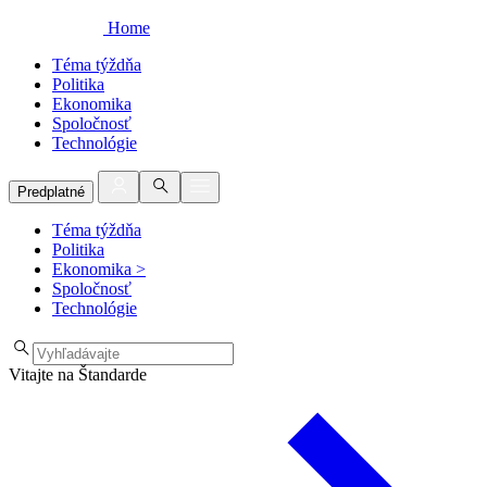
Home
Téma týždňa
Politika
Ekonomika
Spoločnosť
Technológie
Predplatné
Téma týždňa
Politika
Ekonomika
>
Spoločnosť
Technológie
Vitajte na Štandarde