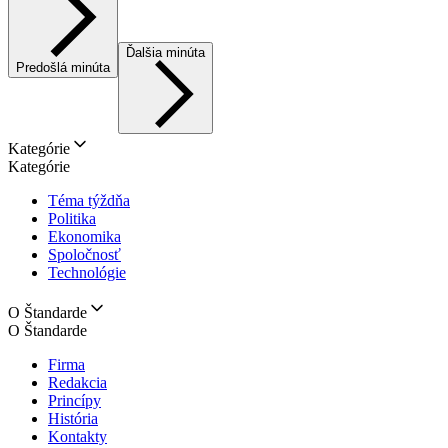
Ďalšia minúta
Predošlá minúta
Kategórie
Kategórie
Téma týždňa
Politika
Ekonomika
Spoločnosť
Technológie
O Štandarde
O Štandarde
Firma
Redakcia
Princípy
História
Kontakty