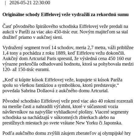
|
2026-05-21 22:30:00
Originálne schody Eiffelovej veže vydražili za rekordnú sumu
Časť pôvodného špirálového schodiska Eiffelovej veže predali na
aukcii v Paríži za viac ako 450-tisíc eur. Novým majiteľom sa stal
dražiteľ priamo v aukčnej sieni.
Vydražený segment tvorí 14 schodov, meria 2,7 metra, váži približne
1,4 tony a pochádza z roku 1889, keď Eiffelovu vežu dokončili.
Aukčný dom Artcurial Paris spresnil, že výsledná cena 450 160 eur
výrazne prekročila odhadovanú hodnotu, ktorá sa pohybovala medzi
120- až 150-tisíc eurami.
„Keď si kúpite kúsok Eiffelovej veže, kupujete si kúsok Paríža
spolu so všetkou fantáziou a symbolikou, ktorú predstavuje,“
povedala Sabrina Dollaová z aukčného domu Artcurial.
Pôvodné schodisko Eiffelovej veže pred viac ako 40 rokmi rozrezali
na menšie časti a nahradili výťahmi, ktoré v súčasnosti vozia
návštevníkov na najvyššie vyhliadkové plošiny. Viaceré segmenty
schodiska sa nachádzajú v súkromných zbierkach alebo na
prestížnych miestach po svete vrátane New Yorku či Japonska.
Podľa aukčného domu zvýšili záujem zberateľov aj olympijské hry