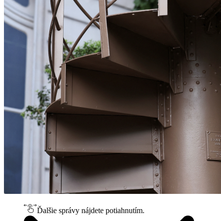
Ďalšie správy nájdete potiahnutím.