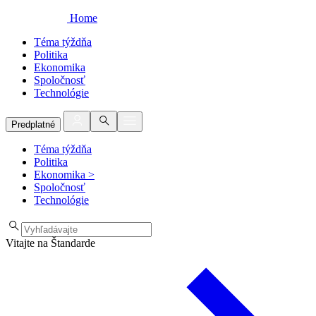
Home
Téma týždňa
Politika
Ekonomika
Spoločnosť
Technológie
Predplatné
Téma týždňa
Politika
Ekonomika
>
Spoločnosť
Technológie
Vitajte na Štandarde