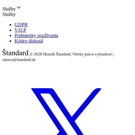
Služby
Služby
GDPR
V.O.P
Podmienky používania
Kódex diskusií
© 2026
Denník Štandard, Všetky práva vyhradené |
oprava@standard.sk