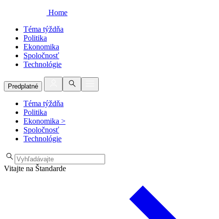
Home
Téma týždňa
Politika
Ekonomika
Spoločnosť
Technológie
Predplatné
Téma týždňa
Politika
Ekonomika
>
Spoločnosť
Technológie
Vitajte na Štandarde