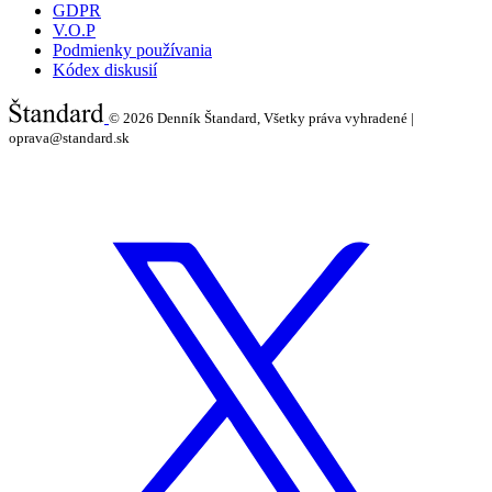
GDPR
V.O.P
Podmienky používania
Kódex diskusií
© 2026
Denník Štandard, Všetky práva vyhradené |
oprava@standard.sk