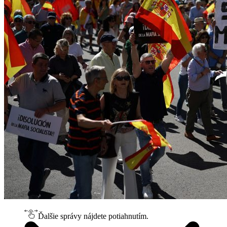
Ďalšie správy nájdete potiahnutím.