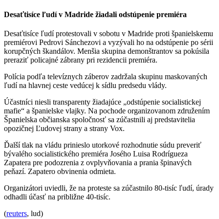
Desaťtisíce ľudí v Madride žiadali odstúpenie premiéra
Desaťtisíce ľudí protestovali v sobotu v Madride proti španielskemu
premiérovi Pedrovi Sánchezovi a vyzývali ho na odstúpenie po sérii
korupčných škandálov. Menšia skupina demonštrantov sa pokúsila
preraziť policajné zábrany pri rezidencii premiéra.
Polícia podľa televíznych záberov zadržala skupinu maskovaných
ľudí na hlavnej ceste vedúcej k sídlu predsedu vlády.
Účastníci niesli transparenty žiadajúce „odstúpenie socialistickej
mafie“ a španielske vlajky. Na pochode organizovanom združením
Španielska občianska spoločnosť sa zúčastnili aj predstavitelia
opozičnej Ľudovej strany a strany Vox.
Ďalší tlak na vládu prinieslo utorkové rozhodnutie súdu preveriť
bývalého socialistického premiéra Josého Luisa Rodrígueza
Zapatera pre podozrenia z ovplyvňovania a prania špinavých
peňazí. Zapatero obvinenia odmieta.
Organizátori uviedli, že na proteste sa zúčastnilo 80-tisíc ľudí, úrady
odhadli účasť na približne 40-tisíc.
(
reuters
, lud)