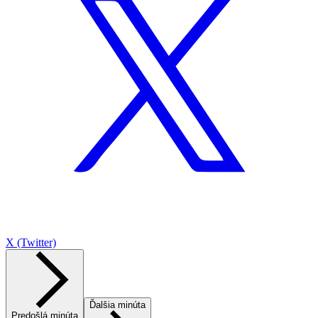
X (Twitter)
Ďalšia minúta
Predošlá minúta