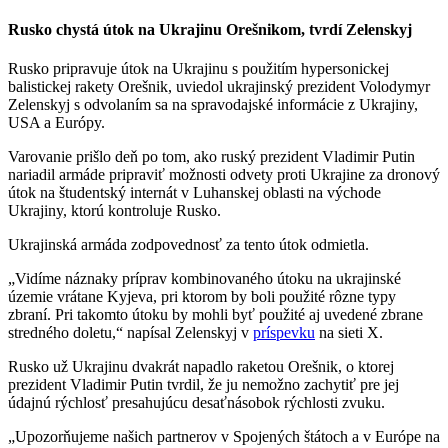
Rusko chystá útok na Ukrajinu Orešnikom, tvrdí Zelenskyj
Rusko pripravuje útok na Ukrajinu s použitím hypersonickej
balistickej rakety Orešnik, uviedol ukrajinský prezident Volodymyr
Zelenskyj s odvolaním sa na spravodajské informácie z Ukrajiny,
USA a Európy.
Varovanie prišlo deň po tom, ako ruský prezident Vladimir Putin
nariadil armáde pripraviť možnosti odvety proti Ukrajine za dronový
útok na študentský internát v Luhanskej oblasti na východe
Ukrajiny, ktorú kontroluje Rusko.
Ukrajinská armáda zodpovednosť za tento útok odmietla.
„Vidíme náznaky príprav kombinovaného útoku na ukrajinské
územie vrátane Kyjeva, pri ktorom by boli použité rôzne typy
zbraní. Pri takomto útoku by mohli byť použité aj uvedené zbrane
stredného doletu,“ napísal Zelenskyj v
príspevku
na sieti X.
Rusko už Ukrajinu dvakrát napadlo raketou Orešnik, o ktorej
prezident Vladimir Putin tvrdil, že ju nemožno zachytiť pre jej
údajnú rýchlosť presahujúcu desaťnásobok rýchlosti zvuku.
„Upozorňujeme našich partnerov v Spojených štátoch a v Európe na