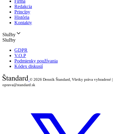
Firma
Redakcia
Princípy
História
Kontakty
Služby
Služby
GDPR
V.O.P
Podmienky používania
Kódex diskusií
© 2026
Denník Štandard, Všetky práva vyhradené |
oprava@standard.sk