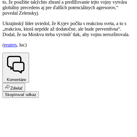
to, že použitie takýchto zbraní a predlžovanie tejto vojny vytvára
globálny precedens aj pre ďalších potenciálnych agresorov,“
povedal Zelenskyj.
Ukrajinský líder uviedol, že Kyjev počíta s reakciou sveta, a to s
„reakciou, ktorá nepríde až dodatočne, ale bude preventívna“.
Dodal, že na Moskvu treba vyvinúť tlak, aby vojnu nerozširovala.
(
reuters
, luc)
Komentáre
Zdielať
Skopírovať odkaz