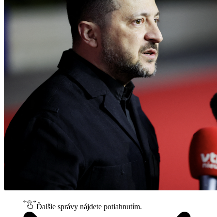
Ďalšie správy nájdete potiahnutím.