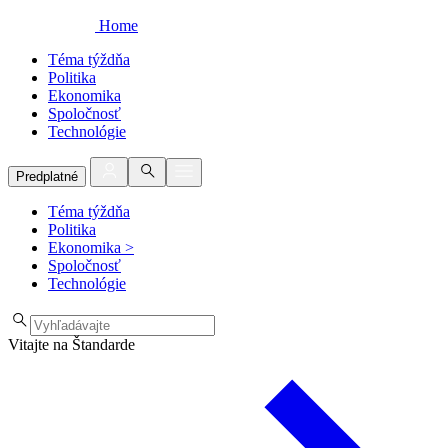
Home
Téma týždňa
Politika
Ekonomika
Spoločnosť
Technológie
Predplatné
Téma týždňa
Politika
Ekonomika
>
Spoločnosť
Technológie
Vitajte na Štandarde