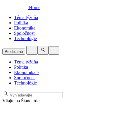
Home
Téma týždňa
Politika
Ekonomika
Spoločnosť
Technológie
Predplatné
Téma týždňa
Politika
Ekonomika
>
Spoločnosť
Technológie
Vitajte na Štandarde