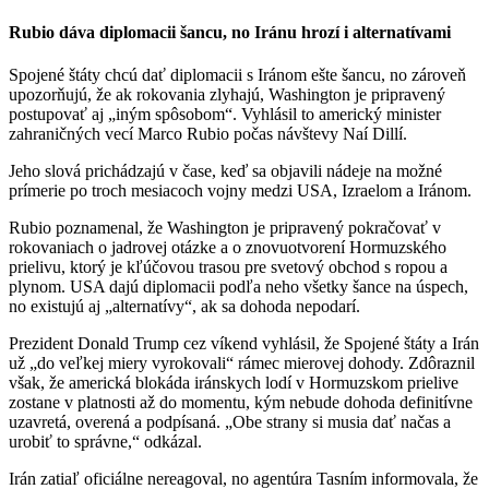
Rubio dáva diplomacii šancu, no Iránu hrozí i alternatívami
Spojené štáty chcú dať diplomacii s Iránom ešte šancu, no zároveň
upozorňujú, že ak rokovania zlyhajú, Washington je pripravený
postupovať aj „iným spôsobom“. Vyhlásil to americký minister
zahraničných vecí Marco Rubio počas návštevy Naí Dillí.
Jeho slová prichádzajú v čase, keď sa objavili nádeje na možné
prímerie po troch mesiacoch vojny medzi USA, Izraelom a Iránom.
Rubio poznamenal, že Washington je pripravený pokračovať v
rokovaniach o jadrovej otázke a o znovuotvorení Hormuzského
prielivu, ktorý je kľúčovou trasou pre svetový obchod s ropou a
plynom. USA dajú diplomacii podľa neho všetky šance na úspech,
no existujú aj „alternatívy“, ak sa dohoda nepodarí.
Prezident Donald Trump cez víkend vyhlásil, že Spojené štáty a Irán
už „do veľkej miery vyrokovali“ rámec mierovej dohody. Zdôraznil
však, že americká blokáda iránskych lodí v Hormuzskom prielive
zostane v platnosti až do momentu, kým nebude dohoda definitívne
uzavretá, overená a podpísaná. „Obe strany si musia dať načas a
urobiť to správne,“ odkázal.
Irán zatiaľ oficiálne nereagoval, no agentúra Tasním informovala, že