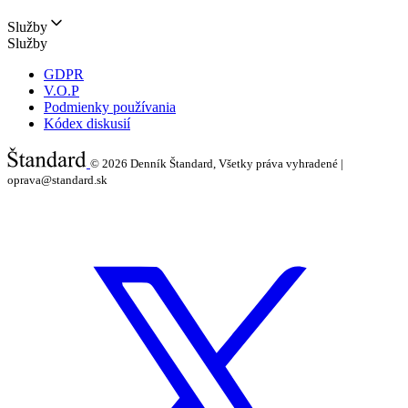
Služby
Služby
GDPR
V.O.P
Podmienky používania
Kódex diskusií
© 2026
Denník Štandard, Všetky práva vyhradené |
oprava@standard.sk