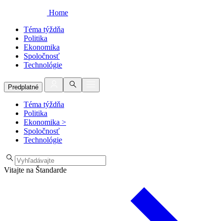
Home
Téma týždňa
Politika
Ekonomika
Spoločnosť
Technológie
Predplatné
Téma týždňa
Politika
Ekonomika
>
Spoločnosť
Technológie
Vitajte na Štandarde