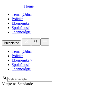
Home
Téma týždňa
Politika
Ekonomika
Spoločnosť
Technológie
Predplatné
Téma týždňa
Politika
Ekonomika
>
Spoločnosť
Technológie
Vitajte na Štandarde