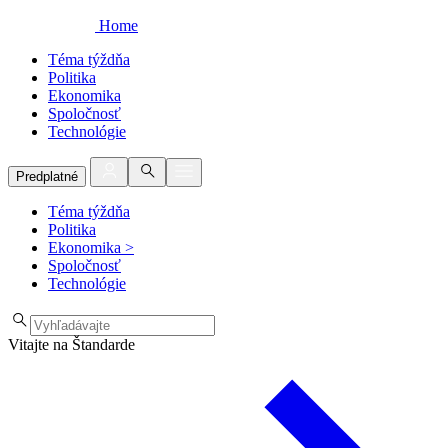
Home
Téma týždňa
Politika
Ekonomika
Spoločnosť
Technológie
Predplatné
Téma týždňa
Politika
Ekonomika
>
Spoločnosť
Technológie
Vitajte na Štandarde