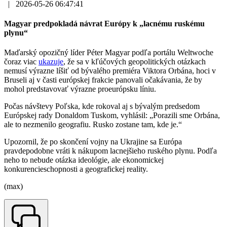
|
2026-05-26 06:47:41
Magyar predpokladá návrat Európy k „lacnému ruskému
plynu“
Maďarský opozičný líder Péter Magyar podľa portálu Weltwoche
čoraz viac
ukazuje
, že sa v kľúčových geopolitických otázkach
nemusí výrazne líšiť od bývalého premiéra Viktora Orbána, hoci v
Bruseli aj v časti európskej frakcie panovali očakávania, že by
mohol predstavovať výrazne proeurópsku líniu.
Počas návštevy Poľska, kde rokoval aj s bývalým predsedom
Európskej rady Donaldom Tuskom, vyhlásil: „Porazili sme Orbána,
ale to nezmenilo geografiu. Rusko zostane tam, kde je.“
Upozornil, že po skončení vojny na Ukrajine sa Európa
pravdepodobne vráti k nákupom lacnejšieho ruského plynu. Podľa
neho to nebude otázka ideológie, ale ekonomickej
konkurencieschopnosti a geografickej reality.
(max)