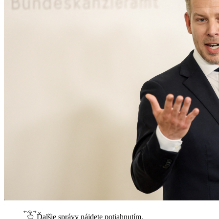
Ďalšie správy nájdete potiahnutím.