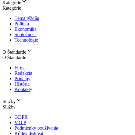
Kategórie
Kategórie
Téma týždňa
Politika
Ekonomika
Spoločnosť
Technológie
O Štandarde
O Štandarde
Firma
Redakcia
Princípy
História
Kontakty
Služby
Služby
GDPR
V.O.P
Podmienky používania
Kódex diskusií