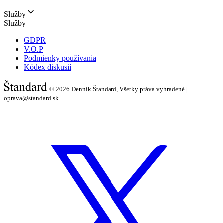
Služby
Služby
GDPR
V.O.P
Podmienky používania
Kódex diskusií
© 2026
Denník Štandard, Všetky práva vyhradené |
oprava@standard.sk