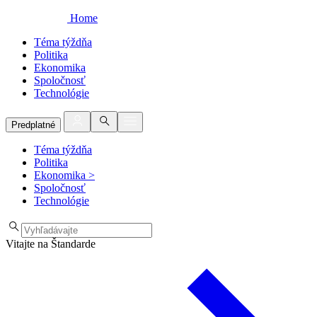
Home
Téma týždňa
Politika
Ekonomika
Spoločnosť
Technológie
Predplatné
Téma týždňa
Politika
Ekonomika
>
Spoločnosť
Technológie
Vitajte na Štandarde