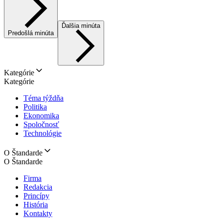
Ďalšia minúta
Predošlá minúta
Kategórie
Kategórie
Téma týždňa
Politika
Ekonomika
Spoločnosť
Technológie
O Štandarde
O Štandarde
Firma
Redakcia
Princípy
História
Kontakty