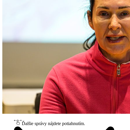
Ďalšie správy nájdete potiahnutím.