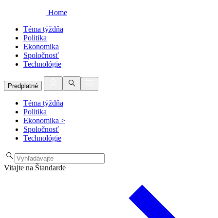
Home
Téma týždňa
Politika
Ekonomika
Spoločnosť
Technológie
Predplatné
Téma týždňa
Politika
Ekonomika
>
Spoločnosť
Technológie
Vitajte na Štandarde