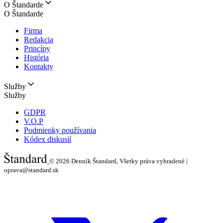
O Štandarde
O Štandarde
Firma
Redakcia
Princípy
História
Kontakty
Služby
Služby
GDPR
V.O.P
Podmienky používania
Kódex diskusií
© 2026
Denník Štandard, Všetky práva vyhradené |
oprava@standard.sk