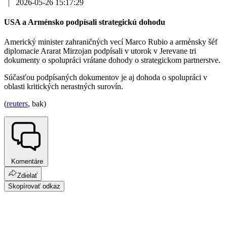
|
2026-05-26 15:17:29
USA a Arménsko podpísali strategickú dohodu
Americký minister zahraničných vecí Marco Rubio a arménsky šéf
diplomacie Ararat Mirzojan podpísali v utorok v Jerevane tri
dokumenty o spolupráci vrátane dohody o strategickom partnerstve.
Súčasťou podpísaných dokumentov je aj dohoda o spolupráci v
oblasti kritických nerastných surovín.
(
reuters
, bak)
Komentáre
Zdielať
Skopírovať odkaz