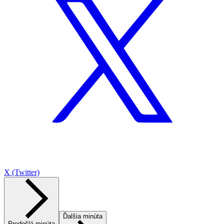
X (Twitter)
Ďalšia minúta
Predošlá minúta