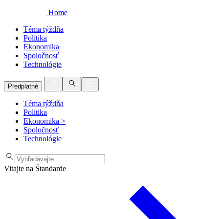
Home
Téma týždňa
Politika
Ekonomika
Spoločnosť
Technológie
Predplatné
Téma týždňa
Politika
Ekonomika
>
Spoločnosť
Technológie
Vitajte na Štandarde