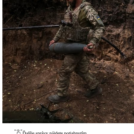
Ďalšie správy nájdete potiahnutím.