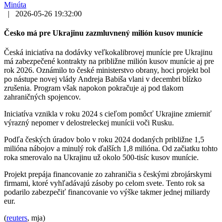
Minúta
|
2026-05-26 19:32:00
Česko má pre Ukrajinu zazmluvnený milión kusov munície
Česká iniciatíva na dodávky veľkokalibrovej munície pre Ukrajinu
má zabezpečené kontrakty na približne milión kusov munície aj pre
rok 2026. Oznámilo to české ministerstvo obrany, hoci projekt bol
po nástupe novej vlády Andreja Babiša vlani v decembri blízko
zrušenia. Program však napokon pokračuje aj pod tlakom
zahraničných spojencov.
Iniciatíva vznikla v roku 2024 s cieľom pomôcť Ukrajine zmierniť
výrazný nepomer v delostreleckej munícii voči Rusku.
Podľa českých úradov bolo v roku 2024 dodaných približne 1,5
milióna nábojov a minulý rok ďalších 1,8 milióna. Od začiatku tohto
roka smerovalo na Ukrajinu už okolo 500-tisíc kusov munície.
Projekt prepája financovanie zo zahraničia s českými zbrojárskymi
firmami, ktoré vyhľadávajú zásoby po celom svete. Tento rok sa
podarilo zabezpečiť financovanie vo výške takmer jednej miliardy
eur.
(
reuters
, mja)