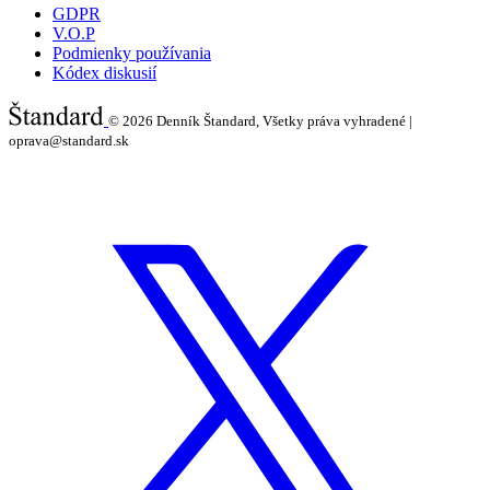
GDPR
V.O.P
Podmienky používania
Kódex diskusií
© 2026
Denník Štandard, Všetky práva vyhradené |
oprava@standard.sk