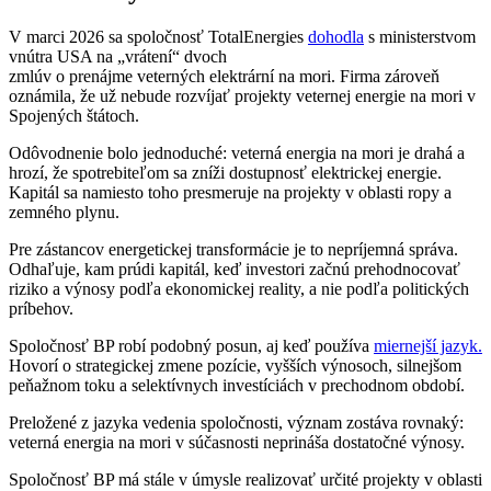
V marci 2026 sa spoločnosť TotalEnergies
dohodla
s ministerstvom
vnútra USA na „vrátení“ dvoch
zmlúv o prenájme veterných elektrární na mori. Firma zároveň
oznámila, že už nebude rozvíjať projekty veternej energie na mori v
Spojených štátoch.
Odôvodnenie bolo jednoduché: veterná energia na mori je drahá a
hrozí, že spotrebiteľom sa zníži dostupnosť elektrickej energie.
Kapitál sa namiesto toho presmeruje na projekty v oblasti ropy a
zemného plynu.
Pre zástancov energetickej transformácie je to nepríjemná správa.
Odhaľuje, kam prúdi kapitál, keď investori začnú prehodnocovať
riziko a výnosy podľa ekonomickej reality, a nie podľa politických
príbehov.
Spoločnosť BP robí podobný posun, aj keď používa
miernejší jazyk.
Hovorí o strategickej zmene pozície, vyšších výnosoch, silnejšom
peňažnom toku a selektívnych investíciách v prechodnom období.
Preložené z jazyka vedenia spoločnosti, význam zostáva rovnaký:
veterná energia na mori v súčasnosti neprináša dostatočné výnosy.
Spoločnosť BP má stále v úmysle realizovať určité projekty v oblasti