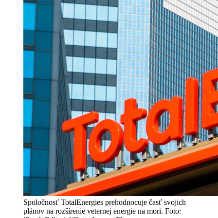
Spoločnosť TotalEnergies prehodnocuje časť svojich
plánov na rozšírenie veternej energie na mori. Foto: