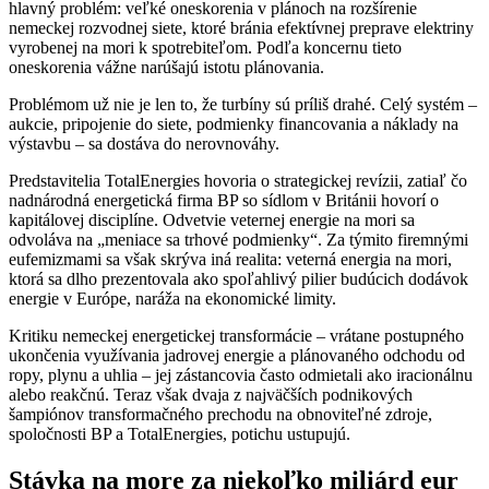
hlavný problém: veľké oneskorenia v plánoch na rozšírenie
nemeckej rozvodnej siete, ktoré bránia efektívnej preprave elektriny
vyrobenej na mori k spotrebiteľom. Podľa koncernu tieto
oneskorenia vážne narúšajú istotu plánovania.
Problémom už nie je len to, že turbíny sú príliš drahé. Celý systém –
aukcie, pripojenie do siete, podmienky financovania a náklady na
výstavbu – sa dostáva do nerovnováhy.
Predstavitelia TotalEnergies hovoria o strategickej revízii, zatiaľ čo
nadnárodná energetická firma BP so sídlom v Británii hovorí o
kapitálovej disciplíne. Odvetvie veternej energie na mori sa
odvoláva na „meniace sa trhové podmienky“. Za týmito firemnými
eufemizmami sa však skrýva iná realita: veterná energia na mori,
ktorá sa dlho prezentovala ako spoľahlivý pilier budúcich dodávok
energie v Európe, naráža na ekonomické limity.
Kritiku nemeckej energetickej transformácie – vrátane postupného
ukončenia využívania jadrovej energie a plánovaného odchodu od
ropy, plynu a uhlia – jej zástancovia často odmietali ako iracionálnu
alebo reakčnú. Teraz však dvaja z najväčších podnikových
šampiónov transformačného prechodu na obnoviteľné zdroje,
spoločnosti BP a TotalEnergies, potichu ustupujú.
Stávka na more za niekoľko miliárd eur