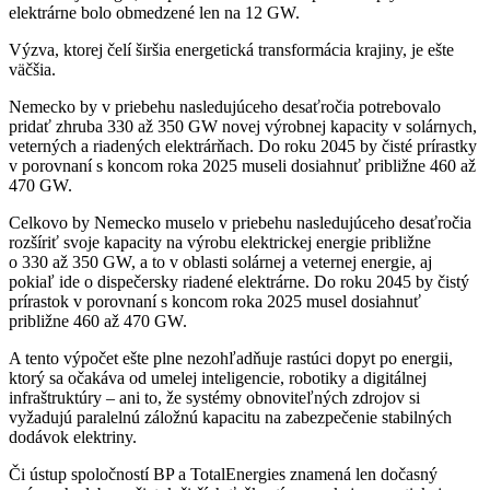
elektrárne bolo obmedzené len na 12 GW.
Výzva, ktorej čelí širšia energetická transformácia krajiny, je ešte
väčšia.
Nemecko by v priebehu nasledujúceho desaťročia potrebovalo
pridať zhruba 330 až 350 GW novej výrobnej kapacity v solárnych,
veterných a riadených elektrárňach. Do roku 2045 by čisté prírastky
v porovnaní s koncom roka 2025 museli dosiahnuť približne 460 až
470 GW.
Celkovo by Nemecko muselo v priebehu nasledujúceho desaťročia
rozšíriť svoje kapacity na výrobu elektrickej energie približne
o 330 až 350 GW, a to v oblasti solárnej a veternej energie, aj
pokiaľ ide o dispečersky riadené elektrárne. Do roku 2045 by čistý
prírastok v porovnaní s koncom roka 2025 musel dosiahnuť
približne 460 až 470 GW.
A tento výpočet ešte plne nezohľadňuje rastúci dopyt po energii,
ktorý sa očakáva od umelej inteligencie, robotiky a digitálnej
infraštruktúry – ani to, že systémy obnoviteľných zdrojov si
vyžadujú paralelnú záložnú kapacitu na zabezpečenie stabilných
dodávok elektriny.
Či ústup spoločností BP a TotalEnergies znamená len dočasný