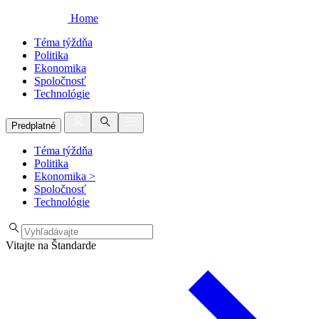
Home
Téma týždňa
Politika
Ekonomika
Spoločnosť
Technológie
Predplatné
Téma týždňa
Politika
Ekonomika
>
Spoločnosť
Technológie
Vitajte na Štandarde