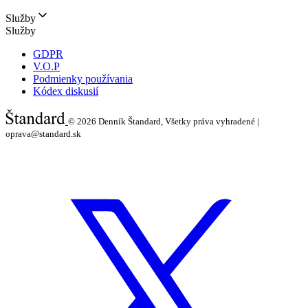
Služby
Služby
GDPR
V.O.P
Podmienky používania
Kódex diskusií
© 2026
Denník Štandard, Všetky práva vyhradené |
oprava@standard.sk