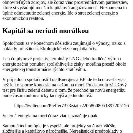
obnoviteľných zdrojov, ale čoraz viac prostredníctvom partnerstiev,
ktoré si vyžadujú menšiu kapitálovú angažovanosť. Neznamená to
úplné odmietnutie zelenej energie. Ide o stret zelenej energie s
ekonomickou realitou.
Kapitál sa neriadi morálkou
Spoločnosti sa v konečnom dôsledku zaujímajú o výnosy, riziko a
náklady príležitostí. Ekologické vízie neplatia účty.
Len čo plynové projekty, terminály LNG alebo tradičná výroba
energie začnú ponúkať spoľahlivejšie zisky, morálna prestíž okolo
energetickej transformácie rýchlo stratí váhu.
V prípadoch spoločností TotalEnergies a BP ide teda o oveľa viac
než len o sporné koncesie na ťažbu na mori. Predstavujú záťažový
test pre širšiu zelenú debatu o tom, že prechod na novú energetiku
bude časom automaticky lacnejší a jednoduchší.
https://twitter.com/Pfeffer7373/status/2058608051897205156
Veterná energia na mori čoraz viac naznačuje opak.
Samotná technológia je vyspelá, ale projekty sú čoraz väčšie,
zložitejšie a kapitálovo náročnejšie. Nerealistické predpoklady o