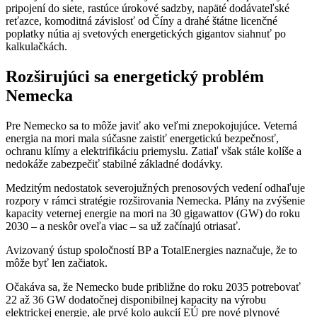
pripojení do siete, rastúce úrokové sadzby, napäté dodávateľské
reťazce, komoditná závislosť od Číny a drahé štátne licenčné
poplatky nútia aj svetových energetických gigantov siahnuť po
kalkulačkách.
Rozširujúci sa energetický problém
Nemecka
Pre Nemecko sa to môže javiť ako veľmi znepokojujúce. Veterná
energia na mori mala súčasne zaistiť energetickú bezpečnosť,
ochranu klímy a elektrifikáciu priemyslu. Zatiaľ však stále kolíše a
nedokáže zabezpečiť stabilné základné dodávky.
Medzitým nedostatok severojužných prenosových vedení odhaľuje
rozpory v rámci stratégie rozširovania Nemecka. Plány na zvýšenie
kapacity veternej energie na mori na 30 gigawattov (GW) do roku
2030 – a neskôr oveľa viac – sa už začínajú otriasať.
Avizovaný ústup spoločností BP a TotalEnergies naznačuje, že to
môže byť len začiatok.
Očakáva sa, že Nemecko bude približne do roku 2035 potrebovať
22 až 36 GW dodatočnej disponibilnej kapacity na výrobu
elektrickej energie, ale prvé kolo aukcií EÚ pre nové plynové