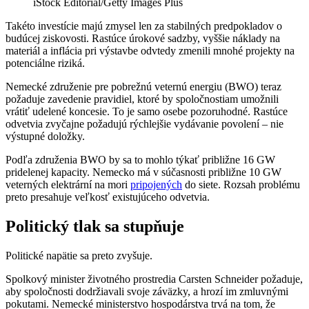
iStock Editorial/Getty Images Plus
Takéto investície majú zmysel len za stabilných predpokladov o
budúcej ziskovosti. Rastúce úrokové sadzby, vyššie náklady na
materiál a inflácia pri výstavbe odvtedy zmenili mnohé projekty na
potenciálne riziká.
Nemecké združenie pre pobrežnú veternú energiu (BWO) teraz
požaduje zavedenie pravidiel, ktoré by spoločnostiam umožnili
vrátiť udelené koncesie. To je samo osebe pozoruhodné. Rastúce
odvetvia zvyčajne požadujú rýchlejšie vydávanie povolení – nie
výstupné doložky.
Podľa združenia BWO by sa to mohlo týkať približne 16 GW
pridelenej kapacity. Nemecko má v súčasnosti približne 10 GW
veterných elektrární na mori
pripojených
do siete. Rozsah problému
preto presahuje veľkosť existujúceho odvetvia.
Politický tlak sa stupňuje
Politické napätie sa preto zvyšuje.
Spolkový minister životného prostredia Carsten Schneider požaduje,
aby spoločnosti dodržiavali svoje záväzky, a hrozí im zmluvnými
pokutami. Nemecké ministerstvo hospodárstva trvá na tom, že