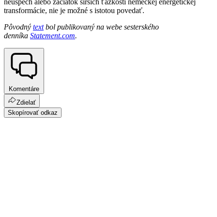
neúspech alebo začiatok širších ťažkostí nemeckej energetickej
transformácie, nie je možné s istotou povedať.
Pôvodný
text
bol publikovaný na webe sesterského
denníka
Statement.com
.
Komentáre
Zdielať
Skopírovať odkaz