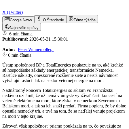
X (Twitter)
Google News
O Štandarde
Téma týždňa
Najnovšie správy
6 min čítania
Publikované:
2026-05-31 15:30:01
|
Autor:
Peter Winnemöller
,
6 min čítania
Ústup spoločností BP a TotalEnergies poukazuje na to, aké krehké
sú hospodárske základy energetickej transformácie Nemecka.
Rastúce náklady, oneskorené rozšírenie siete a neistá návratnosť
vytvárajú rastúci tlak na sektor veternej energie na mori.
Nadnárodný koncern TotalEnergies so sídlom vo Francúzsku
nedávno oznámil, že už nemá v úmysle využívať časti koncesií na
veterné elektrárne na mori, ktoré získal v nemeckom Severnom a
Baltskom mori, a tak sa ich snaží predať. Firma popiera, že by úplne
opustila nemecký trh, a trvá na tom, že sa naďalej venuje projektom
na mori v tejto krajine.
Zároveň však spoločnosť priamo poukázala na to, čo považuje za