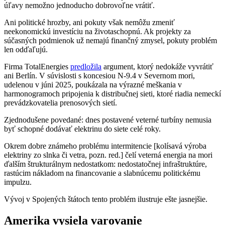
úľavy nemožno jednoducho dobrovoľne vrátiť.
Ani politické hrozby, ani pokuty však nemôžu zmeniť
neekonomickú investíciu na životaschopnú. Ak projekty za
súčasných podmienok už nemajú finančný zmysel, pokuty problém
len odďaľujú.
Firma TotalEnergies
predložila
argument, ktorý nedokáže vyvrátiť
ani Berlín. V súvislosti s koncesiou N-9.4 v Severnom mori,
udelenou v júni 2025, poukázala na výrazné meškania v
harmonogramoch pripojenia k distribučnej sieti, ktoré riadia nemeckí
prevádzkovatelia prenosových sietí.
Zjednodušene povedané: dnes postavené veterné turbíny nemusia
byť schopné dodávať elektrinu do siete celé roky.
Okrem dobre známeho problému intermitencie [kolísavá výroba
elektriny zo slnka či vetra, pozn. red.] čelí veterná energia na mori
ďalším štrukturálnym nedostatkom: nedostatočnej infraštruktúre,
rastúcim nákladom na financovanie a slabnúcemu politickému
impulzu.
Vývoj v Spojených štátoch tento problém ilustruje ešte jasnejšie.
Amerika vysiela varovanie