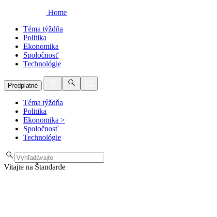
Home
Téma týždňa
Politika
Ekonomika
Spoločnosť
Technológie
Predplatné
Téma týždňa
Politika
Ekonomika
>
Spoločnosť
Technológie
Vitajte na Štandarde