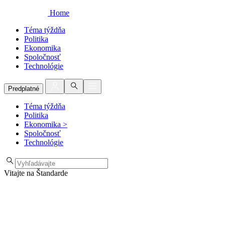
Home
Téma týždňa
Politika
Ekonomika
Spoločnosť
Technológie
Predplatné
Téma týždňa
Politika
Ekonomika
>
Spoločnosť
Technológie
Vitajte na Štandarde