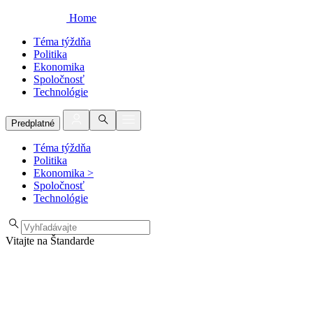
Home
Téma týždňa
Politika
Ekonomika
Spoločnosť
Technológie
Predplatné
Téma týždňa
Politika
Ekonomika
>
Spoločnosť
Technológie
Vitajte na Štandarde