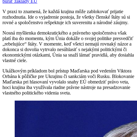
búrať základy EÚ
V praxi to znamená, že každá krajina môže zablokovať prijatie
rozhodnutia. Ide o vyjadrenie postoja, že všetky členské štáty sú si
rovné a spoločenstvo rešpektuje ich suverenitu a národné záujmy.
Nosná myšlienka demokratického a právneho spoločenstva však
platí iba do momentu, kým Únia dokáže o svojej politike presvedčiť
„rebelujúce“ štáty. V momente, keď všetci nemajú rovnaký názor a
dokonca si dovolia vytrvalo nesúhlasiť s nejakými politickými či
ekonomickými otázkami, Únia sa snaží lámať pravidlá, aby dosiahla
vlastné ciele.
Ukážkovým príkladom bol prístup Maďarska pod vedením Viktora
Orbána k pôžičke pre Ukrajinu či sankciám voči Rusku. Blokovanie
Maďarska pri hlasovaní vyvolalo snahy EÚ obmedziť právo veta,
hoci krajina iba využívala riadne právne nástroje na presadzovanie
vlastného politického videnia sveta.