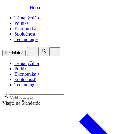
Home
Téma týždňa
Politika
Ekonomika
Spoločnosť
Technológie
Predplatné
Téma týždňa
Politika
Ekonomika
>
Spoločnosť
Technológie
Vitajte na Štandarde