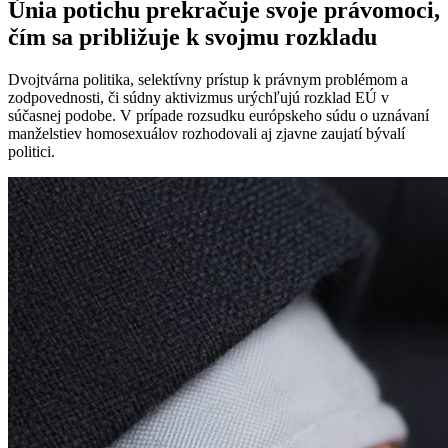
Únia potichu prekračuje svoje právomoci,
čím sa približuje k svojmu rozkladu
Dvojtvárna politika, selektívny prístup k právnym problémom a
zodpovednosti, či súdny aktivizmus urýchľujú rozklad EÚ v
súčasnej podobe. V prípade rozsudku európskeho súdu o uznávaní
manželstiev homosexuálov rozhodovali aj zjavne zaujatí bývalí
politici.