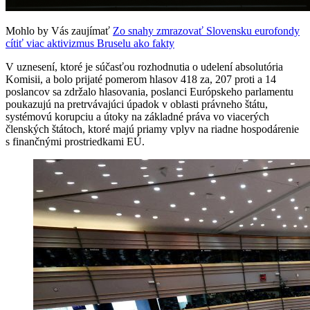
Mohlo by Vás zaujímať
Zo snahy zmrazovať Slovensku eurofondy
cítiť viac aktivizmus Bruselu ako fakty
V uznesení, ktoré je súčasťou rozhodnutia o udelení absolutória
Komisii, a bolo prijaté pomerom hlasov 418 za, 207 proti a 14
poslancov sa zdržalo hlasovania, poslanci Európskeho parlamentu
poukazujú na pretrvávajúci úpadok v oblasti právneho štátu,
systémovú korupciu a útoky na základné práva vo viacerých
členských štátoch, ktoré majú priamy vplyv na riadne hospodárenie
s finančnými prostriedkami EÚ.