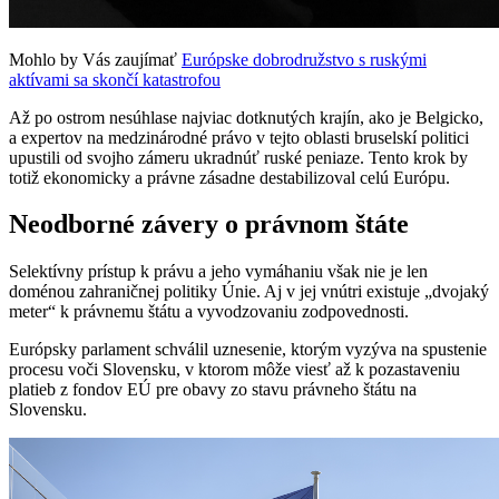
Mohlo by Vás zaujímať
Európske dobrodružstvo s ruskými
aktívami sa skončí katastrofou
Až po ostrom nesúhlase najviac dotknutých krajín, ako je Belgicko,
a expertov na medzinárodné právo v tejto oblasti bruselskí politici
upustili od svojho zámeru ukradnúť ruské peniaze. Tento krok by
totiž ekonomicky a právne zásadne destabilizoval celú Európu.
Neodborné závery o právnom štáte
Selektívny prístup k právu a jeho vymáhaniu však nie je len
doménou zahraničnej politiky Únie. Aj v jej vnútri existuje „dvojaký
meter“ k právnemu štátu a vyvodzovaniu zodpovednosti.
Európsky parlament schválil uznesenie, ktorým vyzýva na spustenie
procesu voči Slovensku, v ktorom môže viesť až k pozastaveniu
platieb z fondov EÚ pre obavy zo stavu právneho štátu na
Slovensku.