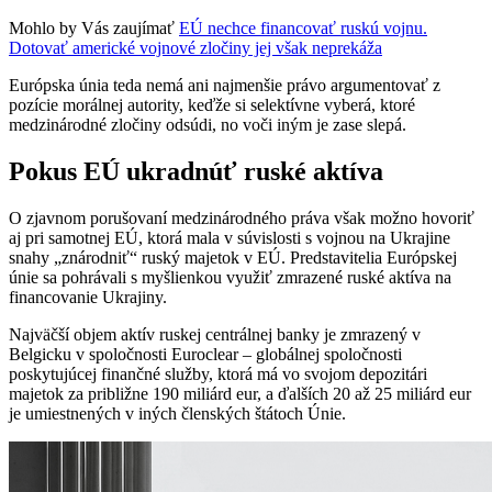
Mohlo by Vás zaujímať
EÚ nechce financovať ruskú vojnu.
Dotovať americké vojnové zločiny jej však neprekáža
Európska únia teda nemá ani najmenšie právo argumentovať z
pozície morálnej autority, keďže si selektívne vyberá, ktoré
medzinárodné zločiny odsúdi, no voči iným je zase slepá.
Pokus EÚ ukradnúť ruské aktíva
O zjavnom porušovaní medzinárodného práva však možno hovoriť
aj pri samotnej EÚ, ktorá mala v súvislosti s vojnou na Ukrajine
snahy „znárodniť“ ruský majetok v EÚ. Predstavitelia Európskej
únie sa pohrávali s myšlienkou využiť zmrazené ruské aktíva na
financovanie Ukrajiny.
Najväčší objem aktív ruskej centrálnej banky je zmrazený v
Belgicku v spoločnosti Euroclear – globálnej spoločnosti
poskytujúcej finančné služby, ktorá má vo svojom depozitári
majetok za približne 190 miliárd eur, a ďalších 20 až 25 miliárd eur
je umiestnených v iných členských štátoch Únie.