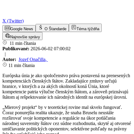
X (Twitter)
Google News
O Štandarde
Téma týždňa
Najnovšie správy
11 min čítania
Publikované:
2026-06-02 07:00:02
|
Autor:
Jozef Onačilla
,
11 min čítania
Európska únia je ako spoločenstvo práva postavená na prenesených
kompetenciách členských štátov. Zakladajúce zmluvy určujú
hranice, v ktorých a za akých okolností koná Únia, ktoré
kompetencie patria výlučne členským štátom, a zároveň priznávajú
štátom aj rešpektovanie ich národných identít na európskej úrovni.
„Mierový projekt“ by v teoretickej rovine mal skvelo fungovať.
Čoraz ponurejšia realita ukazuje, že snaha Bruselu neustále
rozširovať svoje kompetencie a regulácie na úkor potláčania
národnej suverenity štátov cez súdne rozhodnutia, skryté aj otvorené
umlčiavanie politických oponentov, selektívne pohľady na právny