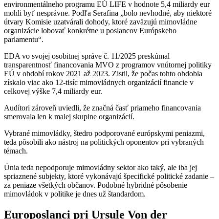
environmentálneho programu EÚ LIFE v hodnote 5,4 miliardy eur
mohli byť nesprávne. Podľa Serafina „bolo nevhodné, aby niektoré
útvary Komisie uzatvárali dohody, ktoré zaväzujú mimovládne
organizácie lobovať konkrétne u poslancov Európskeho
parlamentu“.
EDA vo svojej osobitnej správe č. 11/2025 preskúmal
transparentnosť financovania MVO z programov vnútornej politiky
EÚ v období rokov 2021 až 2023. Zistil, že počas tohto obdobia
získalo viac ako 12-tisíc mimovládnych organizácií financie v
celkovej výške 7,4 miliardy eur.
Audítori zároveň uviedli, že značná časť priameho financovania
smerovala len k malej skupine organizácií.
Vybrané mimovládky, štedro podporované európskymi peniazmi,
teda pôsobili ako nástroj na politických oponentov pri vybraných
témach.
Únia teda nepodporuje mimovládny sektor ako taký, ale iba jej
spriaznené subjekty, ktoré vykonávajú špecifické politické zadanie –
za peniaze všetkých občanov. Podobné hybridné pôsobenie
mimovládok v politike je dnes už štandardom.
Europoslanci pri Ursule Von der