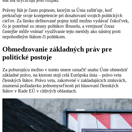
štát iba urýchľujú jeho rozpad.
Právny štát je často pojmom, ktorým sa Únia zaštiťuje, keď
prekračuje svoje kompetencie pri dosahovaní svojich politických
cieľov. Za široko definované pojmy totiž možno vydávať čokoľvek,
čo je potrebné zo strany politikov Bruselu, a verejnosť čoraz
častejšie môže vnímať využívanie tejto metódy ako nástroj proti
nepohodlným štátom či politikom.
Obmedzovanie základných práv pre
politické postoje
Za poburujúcu možno v tomto smere označiť snahu Únie obmedziť
základné právo, na ktorom stojí celá Európska únia – právo veta
členských štátov. Právo veta, zakotvené v zakladajúcich zmluvách,
znamená požiadavku jednomyseľnosti pri hlasovaní členských
štátov v Rade EÚ v citlivých oblastiach.