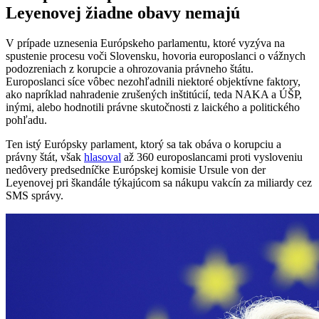
Leyenovej žiadne obavy nemajú
V prípade uznesenia Európskeho parlamentu, ktoré vyzýva na
spustenie procesu voči Slovensku, hovoria europoslanci o vážnych
podozreniach z korupcie a ohrozovania právneho štátu.
Europoslanci síce vôbec nezohľadnili niektoré objektívne faktory,
ako napríklad nahradenie zrušených inštitúcií, teda NAKA a ÚŠP,
inými, alebo hodnotili právne skutočnosti z laického a politického
pohľadu.
Ten istý Európsky parlament, ktorý sa tak obáva o korupciu a
právny štát, však
hlasoval
až 360 europoslancami proti vysloveniu
nedôvery predsedníčke Európskej komisie Ursule von der
Leyenovej pri škandále týkajúcom sa nákupu vakcín za miliardy cez
SMS správy.