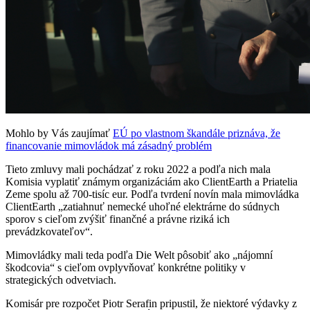
Mohlo by Vás zaujímať
EÚ po vlastnom škandále priznáva, že
financovanie mimovládok má zásadný problém
Tieto zmluvy mali pochádzať z roku 2022 a podľa nich mala
Komisia vyplatiť známym organizáciám ako ClientEarth a Priatelia
Zeme spolu až 700-tisíc eur. Podľa tvrdení novín mala mimovládka
ClientEarth „zatiahnuť nemecké uhoľné elektrárne do súdnych
sporov s cieľom zvýšiť finančné a právne riziká ich
prevádzkovateľov“.
Mimovládky mali teda podľa Die Welt pôsobiť ako „nájomní
škodcovia“ s cieľom ovplyvňovať konkrétne politiky v
strategických odvetviach.
Komisár pre rozpočet Piotr Serafin pripustil, že niektoré výdavky z