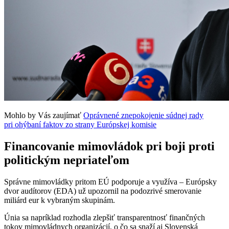
Mohlo by Vás zaujímať
Oprávnené znepokojenie súdnej rady
pri ohýbaní faktov zo strany Európskej komisie
Financovanie mimovládok pri boji proti
politickým nepriateľom
Správne mimovládky pritom EÚ podporuje a využíva – Európsky
dvor audítorov (EDA) už upozornil na podozrivé smerovanie
miliárd eur k vybraným skupinám.
Únia sa napríklad rozhodla zlepšiť transparentnosť finančných
tokov mimovládnych organizácií, o čo sa snaží aj Slovenská