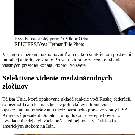
Bývalý maďarský premiér Viktor Orbán.
REUTERS/Yves Herman/File Photo
V danom smere nemožno hovoriť ani o akomsi fiktívnom postavení
morálnej autority zo strany Bruselu, ktorá by za cenu ohýbania
vlastných pravidiel konala „dobro“ vo svete.
Selektívne videnie medzinárodných
zločinov
Tá istá Únia, ktorá opakovane ukladá sankcie voči Ruskej federácii,
sa nezmohla ani len na silnejšie politické vyjadrenie voči
opakovanému porušovaniu medzinárodného práva zo strany USA.
Americký prezident Donald Trump dokonca verejne hovoril o
„vyhladení celej civilizácie počas jedinej noci“ v súvislosti s
americkým útokom na Irán.