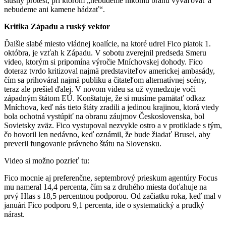
slušný protest, pri ktorom „nebudeme nikomu bránu vyvaľovať a
nebudeme ani kamene hádzať“.
Kritika Západu a ruský vektor
Ďalšie slabé miesto vládnej koalície, na ktoré udrel Fico piatok 1.
októbra, je vzťah k Západu. V sobotu zverejnil predseda Smeru
video, ktorým si pripomína výročie Mníchovskej dohody. Fico
doteraz tvrdo kritizoval najmä predstaviteľov americkej ambasády,
čím sa prihováral najmä publiku a čitateľom alternatívnej scény,
teraz ale prešiel ďalej. V novom videu sa už vymedzuje voči
západným štátom EÚ. Konštatuje, že si musíme pamätať odkaz
Mníchova, keď nás tieto štáty zradili a jedinou krajinou, ktorá vtedy
bola ochotná vystúpiť na obranu záujmov Československa, bol
Sovietsky zväz. Fico vystupoval nezvykle ostro a v protiklade s tým,
čo hovoril len nedávno, keď oznámil, že bude žiadať Brusel, aby
preveril fungovanie právneho štátu na Slovensku.
Video si možno pozrieť tu:
Fico mocnie aj preferenčne, septembrový prieskum agentúry Focus
mu nameral 14,4 percenta, čím sa z druhého miesta doťahuje na
prvý Hlas s 18,5 percentnou podporou. Od začiatku roka, keď mal v
januári Fico podporu 9,1 percenta, ide o systematický a prudký
nárast.