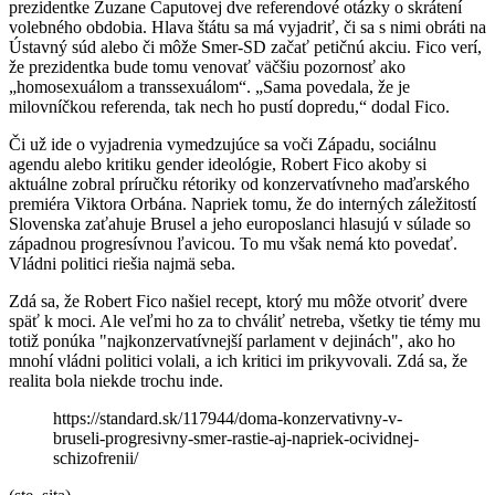
prezidentke Zuzane Čaputovej dve referendové otázky o skrátení
volebného obdobia. Hlava štátu sa má vyjadriť, či sa s nimi obráti na
Ústavný súd alebo či môže Smer-SD začať petičnú akciu. Fico verí,
že prezidentka bude tomu venovať väčšiu pozornosť ako
„homosexuálom a transsexuálom“. „Sama povedala, že je
milovníčkou referenda, tak nech ho pustí dopredu,“ dodal Fico.
Či už ide o vyjadrenia vymedzujúce sa voči Západu, sociálnu
agendu alebo kritiku gender ideológie, Robert Fico akoby si
aktuálne zobral príručku rétoriky od konzervatívneho maďarského
premiéra Viktora Orbána. Napriek tomu, že do interných záležitostí
Slovenska zaťahuje Brusel a jeho europoslanci hlasujú v súlade so
západnou progresívnou ľavicou. To mu však nemá kto povedať.
Vládni politici riešia najmä seba.
Zdá sa, že Robert Fico našiel recept, ktorý mu môže otvoriť dvere
späť k moci. Ale veľmi ho za to chváliť netreba, všetky tie témy mu
totiž ponúka "najkonzervatívnejší parlament v dejinách", ako ho
mnohí vládni politici volali, a ich kritici im prikyvovali. Zdá sa, že
realita bola niekde trochu inde.
https://standard.sk/117944/doma-konzervativny-v-
bruseli-progresivny-smer-rastie-aj-napriek-ocividnej-
schizofrenii/