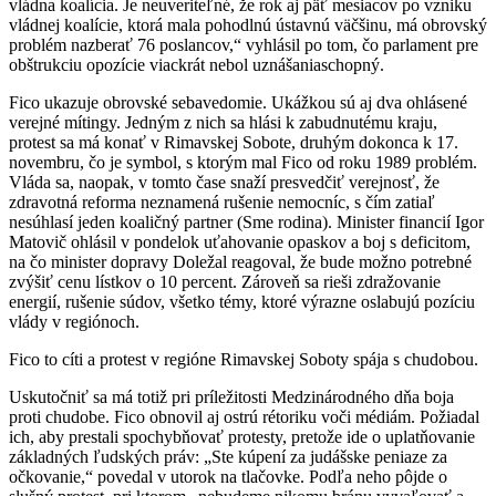
vládna koalícia. Je neuveriteľné, že rok aj päť mesiacov po vzniku
vládnej koalície, ktorá mala pohodlnú ústavnú väčšinu, má obrovský
problém nazberať 76 poslancov,“ vyhlásil po tom, čo parlament pre
obštrukciu opozície viackrát nebol uznášaniaschopný.
Fico ukazuje obrovské sebavedomie. Ukážkou sú aj dva ohlásené
verejné mítingy. Jedným z nich sa hlási k zabudnutému kraju,
protest sa má konať v Rimavskej Sobote, druhým dokonca k 17.
novembru, čo je symbol, s ktorým mal Fico od roku 1989 problém.
Vláda sa, naopak, v tomto čase snaží presvedčiť verejnosť, že
zdravotná reforma neznamená rušenie nemocníc, s čím zatiaľ
nesúhlasí jeden koaličný partner (Sme rodina). Minister financií Igor
Matovič ohlásil v pondelok uťahovanie opaskov a boj s deficitom,
na čo minister dopravy Doležal reagoval, že bude možno potrebné
zvýšiť cenu lístkov o 10 percent. Zároveň sa rieši zdražovanie
energií, rušenie súdov, všetko témy, ktoré výrazne oslabujú pozíciu
vlády v regiónoch.
Fico to cíti a protest v regióne Rimavskej Soboty spája s chudobou.
Uskutočniť sa má totiž pri príležitosti Medzinárodného dňa boja
proti chudobe. Fico obnovil aj ostrú rétoriku voči médiám. Požiadal
ich, aby prestali spochybňovať protesty, pretože ide o uplatňovanie
základných ľudských práv: „Ste kúpení za judášske peniaze za
očkovanie,“ povedal v utorok na tlačovke. Podľa neho pôjde o