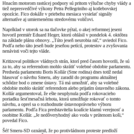
Hnacím motorom rastúcej podpory sú pritom výlučne chyby vlády a
tiež nepresvedčivé výkony Petra Pellegriniho aj kotlebovskej
opozície. Fico dokáže v priebehu mesiaca vysielať signály
alternatíve aj umiernenému stredovému voličovi.
Napríklad v utorok sa na tlačovke pýtal, o akej reformnej jeseni
hovoril premiér Eduard Heger, ktorú ohlásil v pondelok 4. októbra
na základe plánu obnovy. „Túto jeseň neurobia nič,“ uviedol Fico.
Podľa neho táto jeseň bude jeseňou petícií, protestov a zvyšovania
nenávisti voči tejto vláde.
Kritizoval politikov vládnych strán, ktorí pred časom hovorili, že sú
za to, aby sa referendom mohlo skrátiť volebné obdobie parlamentu.
Predseda parlamentu Boris Kollár (Sme rodina) dnes totiž nedal
hlasovať o návrhu Smeru, aby zaradil do programu aktuálnej
schôdze bod o zmene ústavy. Tá má umožniť, aby sa volebné
obdobie mohlo skrátiť referendom alebo prijatím ústavného zákona.
Kollár argumentoval, že ešte neuplynula podľa rokovacieho
poriadku šesťmesačná lehota, ktorá umožňuje rokovať o tomto
návrhu, a oprel sa o rozhodnutie ústavnoprávneho výboru
parlamentu. Podľa Fica predstavitelia koalície klamú verejnosť a
osobitne Kollár. „Je nedôveryhodný ako voda v prútenom koši,“
povedal Fico.
Šéf Smeru-SD oznámil, že po protivládnom proteste predloží