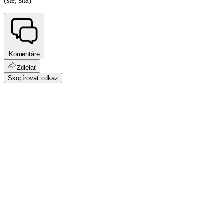
(ste, sita)
Komentáre
Zdielať
Skopírovať odkaz