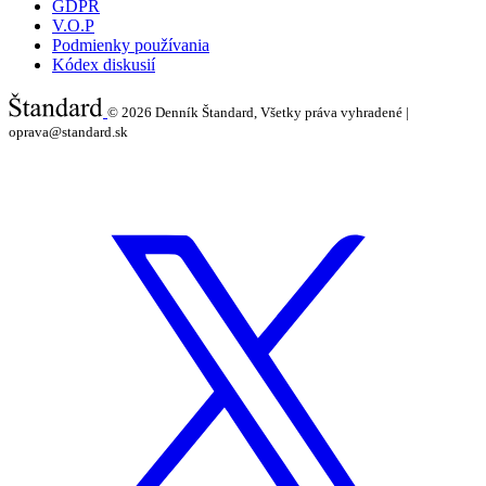
GDPR
V.O.P
Podmienky používania
Kódex diskusií
© 2026
Denník Štandard, Všetky práva vyhradené |
oprava@standard.sk