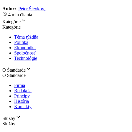
|
Autor:
Peter Števkov
,
4 min čítania
Kategórie
Kategórie
Téma týždňa
Politika
Ekonomika
Spoločnosť
Technológie
O Štandarde
O Štandarde
Firma
Redakcia
Princípy
História
Kontakty
Služby
Služby