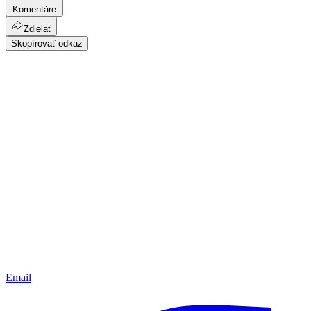
Komentáre
Zdielať
Skopírovať odkaz
Email