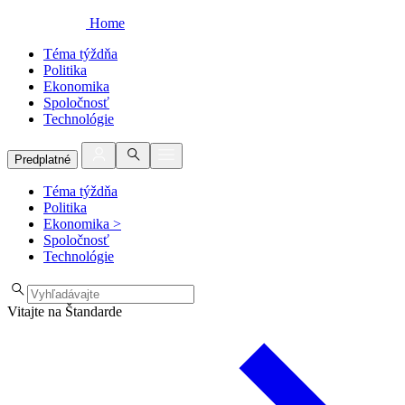
Home
Téma týždňa
Politika
Ekonomika
Spoločnosť
Technológie
Predplatné
Téma týždňa
Politika
Ekonomika
>
Spoločnosť
Technológie
Vitajte na Štandarde