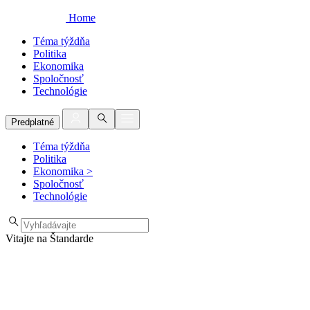
Home
Téma týždňa
Politika
Ekonomika
Spoločnosť
Technológie
Predplatné
Téma týždňa
Politika
Ekonomika
>
Spoločnosť
Technológie
Vitajte na Štandarde